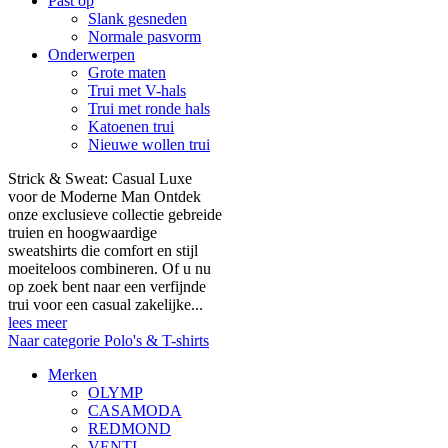
Past op
Slank gesneden
Normale pasvorm
Onderwerpen
Grote maten
Trui met V-hals
Trui met ronde hals
Katoenen trui
Nieuwe wollen trui
Strick & Sweat: Casual Luxe
voor de Moderne Man Ontdek
onze exclusieve collectie gebreide
truien en hoogwaardige
sweatshirts die comfort en stijl
moeiteloos combineren. Of u nu
op zoek bent naar een verfijnde
trui voor een casual zakelijke...
lees meer
Naar categorie Polo's & T-shirts
Merken
OLYMP
CASAMODA
REDMOND
VENTI