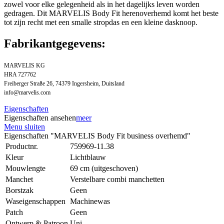
zowel voor elke gelegenheid als in het dagelijks leven worden
gedragen. Dit MARVELIS Body Fit herenoverhemd komt het beste
tot zijn recht met een smalle stropdas en een kleine dasknoop.
Fabrikantgegevens:
MARVELIS KG
HRA 727762
Freiberger Straße 26, 74379 Ingersheim, Duitsland
info@marvelis.com
Eigenschaften
Eigenschaften ansehen
meer
Menu sluiten
Eigenschaften "MARVELIS Body Fit business overhemd"
Productnr.
759969-11.38
Kleur
Lichtblauw
Mouwlengte
69 cm (uitgeschoven)
Manchet
Verstelbare combi manchetten
Borstzak
Geen
Waseigenschappen
Machinewas
Patch
Geen
Ontwerp & Patroon
Uni