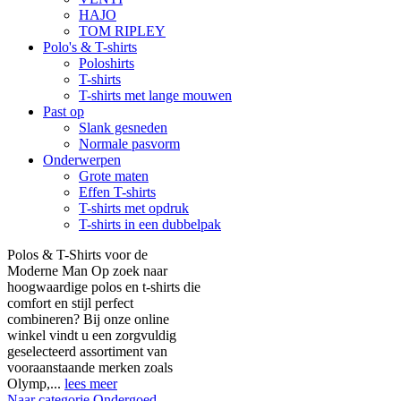
HAJO
TOM RIPLEY
Polo's & T-shirts
Poloshirts
T-shirts
T-shirts met lange mouwen
Past op
Slank gesneden
Normale pasvorm
Onderwerpen
Grote maten
Effen T-shirts
T-shirts met opdruk
T-shirts in een dubbelpak
Polos & T-Shirts voor de
Moderne Man Op zoek naar
hoogwaardige polos en t-shirts die
comfort en stijl perfect
combineren? Bij onze online
winkel vindt u een zorgvuldig
geselecteerd assortiment van
vooraanstaande merken zoals
Olymp,...
lees meer
Naar categorie Ondergoed