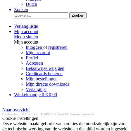
Dutch
Zoeken
Zoeken
Verlanglijstje
Mijn account
Menu sluiten
Mijn account
Inloggen
of
registreren
Mijn account
Profiel
Adressen
Betaalwijze wijzigen
Creditcards beheren
Mijn bestellingen
Mijn directe downloads
Verlanglijst
Winkelmandje
0
€ 0,00
Naar overzicht
Overhemden
/
MARVELIS
/
MARVELIS Body Fit business overhemd
Cookie-instellingen
Deze website maakt gebruik van cookies die noodzakelijk zijn voor
de technische werking van de website en die altijd worden ingesteld.