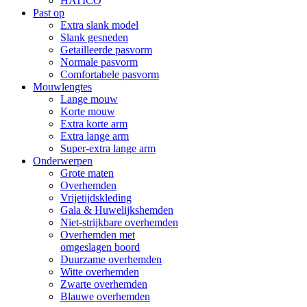
HATICO
Past op
Extra slank model
Slank gesneden
Getailleerde pasvorm
Normale pasvorm
Comfortabele pasvorm
Mouwlengtes
Lange mouw
Korte mouw
Extra korte arm
Extra lange arm
Super-extra lange arm
Onderwerpen
Grote maten
Overhemden
Vrijetijdskleding
Gala & Huwelijkshemden
Niet-strijkbare overhemden
Overhemden met
omgeslagen boord
Duurzame overhemden
Witte overhemden
Zwarte overhemden
Blauwe overhemden