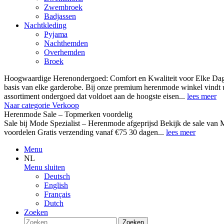
Zwembroek
Badjassen
Nachtkleding
Pyjama
Nachthemden
Overhemden
Broek
Hoogwaardige Herenondergoed: Comfort en Kwaliteit voor Elke Dag
basis van elke garderobe. Bij onze premium herenmode winkel vindt 
assortiment ondergoed dat voldoet aan de hoogste eisen...
lees meer
Naar categorie Verkoop
Herenmode Sale – Topmerken voordelig
Sale bij Mode Spezialist – Herenmode afgeprijsd Bekijk de sale 
voordelen Gratis verzending vanaf €75 30 dagen...
lees meer
Menu
NL
Menu sluiten
Deutsch
English
Français
Dutch
Zoeken
Zoeken