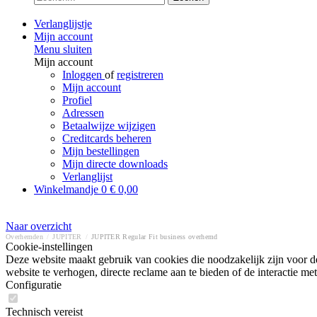
Verlanglijstje
Mijn account
Menu sluiten
Mijn account
Inloggen
of
registreren
Mijn account
Profiel
Adressen
Betaalwijze wijzigen
Creditcards beheren
Mijn bestellingen
Mijn directe downloads
Verlanglijst
Winkelmandje
0
€ 0,00
Naar overzicht
Overhemden
/
JUPITER
/
JUPITER Regular Fit business overhemd
Cookie-instellingen
Deze website maakt gebruik van cookies die noodzakelijk zijn voor de
website te verhogen, directe reclame aan te bieden of de interactie 
Configuratie
Technisch vereist