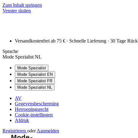
Zum Inhalt springen
Venster sluiten
Versandkostenfrei ab 75 € · Schnelle Lieferung · 30 Tage Rüc
Sprache
Mode Spezialist NL
Mode Spezialist
Mode Spezialist EN
Mode Spezialist FR
Mode Spezialist NL
AV
Gegevensbescherming
Herroepingsrecht
Cookie-instellingen
Afdruk
Registrieren
oder
Aanmelden