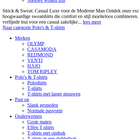
Nieuwe wollen trui
Strick & Sweat: Casual Luxe voor de Moderne Man Ontdek onze exclus
hoogwaardige sweatshirts die comfort en stijl moeiteloos combineren.
verfijnde trui voor een casual zakelijke...
lees meer
Naar categorie Polo's & T-shirts
Merken
OLYMP
CASAMODA
REDMOND
VENTI
HAJO
TOM RIPLEY
Polo's & T-shirts
Poloshirts
T-shirts
T-shirts met lange mouwen
Past op
Slank gesneden
Normale pasvorm
Onderwerpen
Grote maten
Effen T-shirts
T-shirts met opdruk
T-shirts in een dubbelpak