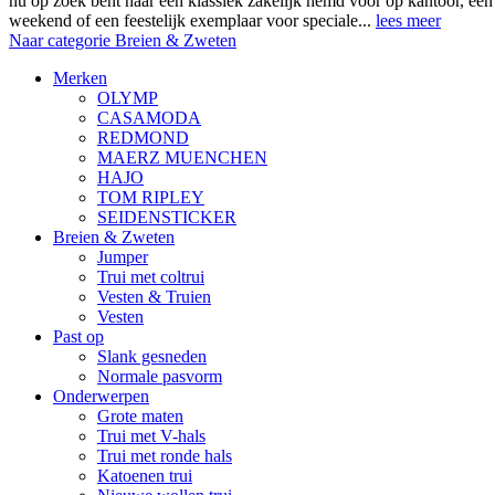
nu op zoek bent naar een klassiek zakelijk hemd voor op kantoor, ee
weekend of een feestelijk exemplaar voor speciale...
lees meer
Naar categorie Breien & Zweten
Merken
OLYMP
CASAMODA
REDMOND
MAERZ MUENCHEN
HAJO
TOM RIPLEY
SEIDENSTICKER
Breien & Zweten
Jumper
Trui met coltrui
Vesten & Truien
Vesten
Past op
Slank gesneden
Normale pasvorm
Onderwerpen
Grote maten
Trui met V-hals
Trui met ronde hals
Katoenen trui