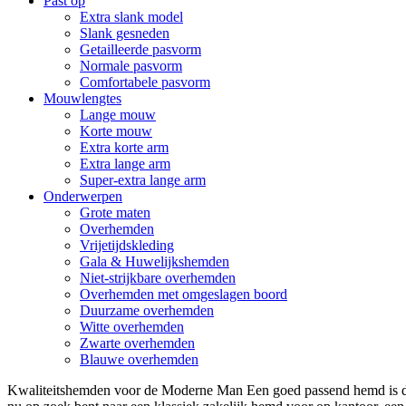
Past op
Extra slank model
Slank gesneden
Getailleerde pasvorm
Normale pasvorm
Comfortabele pasvorm
Mouwlengtes
Lange mouw
Korte mouw
Extra korte arm
Extra lange arm
Super-extra lange arm
Onderwerpen
Grote maten
Overhemden
Vrijetijdskleding
Gala & Huwelijkshemden
Niet-strijkbare overhemden
Overhemden met omgeslagen boord
Duurzame overhemden
Witte overhemden
Zwarte overhemden
Blauwe overhemden
Kwaliteitshemden voor de Moderne Man Een goed passend hemd is de 