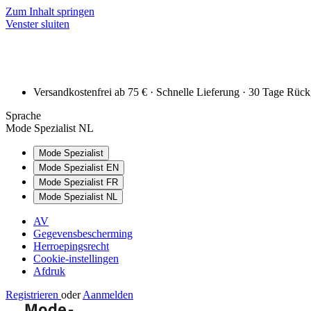
Zum Inhalt springen
Venster sluiten
Versandkostenfrei ab 75 € · Schnelle Lieferung · 30 Tage Rüc
Sprache
Mode Spezialist NL
Mode Spezialist
Mode Spezialist EN
Mode Spezialist FR
Mode Spezialist NL
AV
Gegevensbescherming
Herroepingsrecht
Cookie-instellingen
Afdruk
Registrieren
oder
Aanmelden