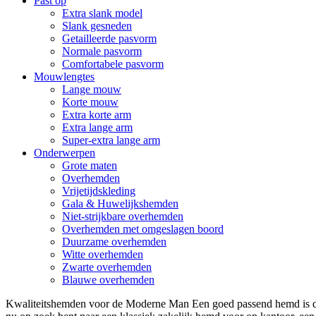
Past op
Extra slank model
Slank gesneden
Getailleerde pasvorm
Normale pasvorm
Comfortabele pasvorm
Mouwlengtes
Lange mouw
Korte mouw
Extra korte arm
Extra lange arm
Super-extra lange arm
Onderwerpen
Grote maten
Overhemden
Vrijetijdskleding
Gala & Huwelijkshemden
Niet-strijkbare overhemden
Overhemden met omgeslagen boord
Duurzame overhemden
Witte overhemden
Zwarte overhemden
Blauwe overhemden
Kwaliteitshemden voor de Moderne Man Een goed passend hemd is de 