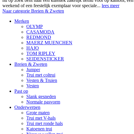
nu op zoek bent naar een klassiek zakelijk hemd voor op kantoor, ee
weekend of een feestelijk exemplaar voor speciale...
lees meer
Naar categorie Breien & Zweten
Merken
OLYMP
CASAMODA
REDMOND
MAERZ MUENCHEN
HAJO
TOM RIPLEY
SEIDENSTICKER
Breien & Zweten
Jumper
Trui met coltrui
Vesten & Truien
Vesten
Past op
Slank gesneden
Normale pasvorm
Onderwerpen
Grote maten
Trui met V-hals
Trui met ronde hals
Katoenen trui