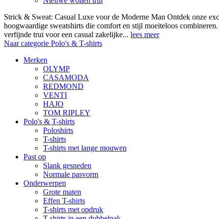
Nieuwe wollen trui
Strick & Sweat: Casual Luxe voor de Moderne Man Ontdek onze exclus
hoogwaardige sweatshirts die comfort en stijl moeiteloos combineren.
verfijnde trui voor een casual zakelijke...
lees meer
Naar categorie Polo's & T-shirts
Merken
OLYMP
CASAMODA
REDMOND
VENTI
HAJO
TOM RIPLEY
Polo's & T-shirts
Poloshirts
T-shirts
T-shirts met lange mouwen
Past op
Slank gesneden
Normale pasvorm
Onderwerpen
Grote maten
Effen T-shirts
T-shirts met opdruk
T-shirts in een dubbelpak