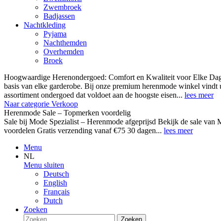
Zwembroek
Badjassen
Nachtkleding
Pyjama
Nachthemden
Overhemden
Broek
Hoogwaardige Herenondergoed: Comfort en Kwaliteit voor Elke Dag
basis van elke garderobe. Bij onze premium herenmode winkel vindt 
assortiment ondergoed dat voldoet aan de hoogste eisen...
lees meer
Naar categorie Verkoop
Herenmode Sale – Topmerken voordelig
Sale bij Mode Spezialist – Herenmode afgeprijsd Bekijk de sale 
voordelen Gratis verzending vanaf €75 30 dagen...
lees meer
Menu
NL
Menu sluiten
Deutsch
English
Français
Dutch
Zoeken
Zoeken