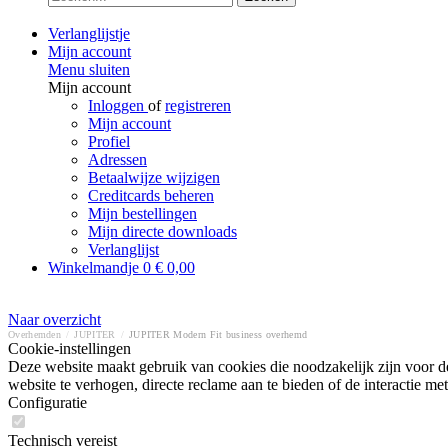
Verlanglijstje
Mijn account
Menu sluiten
Mijn account
Inloggen
of
registreren
Mijn account
Profiel
Adressen
Betaalwijze wijzigen
Creditcards beheren
Mijn bestellingen
Mijn directe downloads
Verlanglijst
Winkelmandje
0
€ 0,00
Naar overzicht
Overhemden
/
JUPITER
/
JUPITER Modern Fit business overhemd
Cookie-instellingen
Deze website maakt gebruik van cookies die noodzakelijk zijn voor de
website te verhogen, directe reclame aan te bieden of de interactie 
Configuratie
Technisch vereist