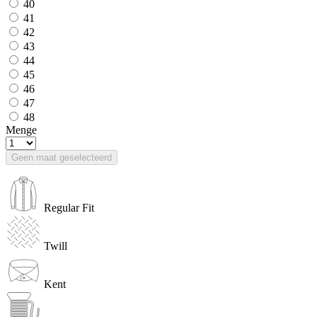
40
41
42
43
44
45
46
47
48
Menge
Geen maat geselecteerd
Regular Fit
Twill
Kent