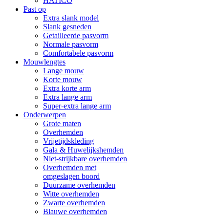
HATICO
Past op
Extra slank model
Slank gesneden
Getailleerde pasvorm
Normale pasvorm
Comfortabele pasvorm
Mouwlengtes
Lange mouw
Korte mouw
Extra korte arm
Extra lange arm
Super-extra lange arm
Onderwerpen
Grote maten
Overhemden
Vrijetijdskleding
Gala & Huwelijkshemden
Niet-strijkbare overhemden
Overhemden met
omgeslagen boord
Duurzame overhemden
Witte overhemden
Zwarte overhemden
Blauwe overhemden