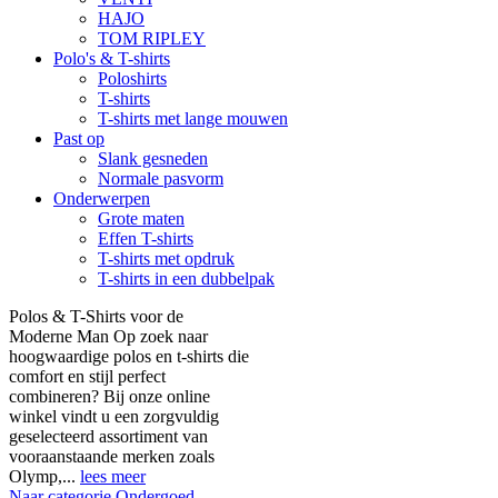
HAJO
TOM RIPLEY
Polo's & T-shirts
Poloshirts
T-shirts
T-shirts met lange mouwen
Past op
Slank gesneden
Normale pasvorm
Onderwerpen
Grote maten
Effen T-shirts
T-shirts met opdruk
T-shirts in een dubbelpak
Polos & T-Shirts voor de
Moderne Man Op zoek naar
hoogwaardige polos en t-shirts die
comfort en stijl perfect
combineren? Bij onze online
winkel vindt u een zorgvuldig
geselecteerd assortiment van
vooraanstaande merken zoals
Olymp,...
lees meer
Naar categorie Ondergoed