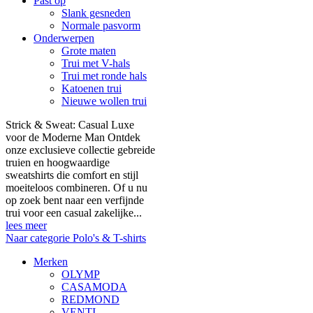
Past op
Slank gesneden
Normale pasvorm
Onderwerpen
Grote maten
Trui met V-hals
Trui met ronde hals
Katoenen trui
Nieuwe wollen trui
Strick & Sweat: Casual Luxe
voor de Moderne Man Ontdek
onze exclusieve collectie gebreide
truien en hoogwaardige
sweatshirts die comfort en stijl
moeiteloos combineren. Of u nu
op zoek bent naar een verfijnde
trui voor een casual zakelijke...
lees meer
Naar categorie Polo's & T-shirts
Merken
OLYMP
CASAMODA
REDMOND
VENTI