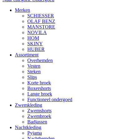
Merken
SCHIESSER
OLAF BENZ
MANSTORE
NOVILA
HOM
SKINY
HUBER
Assortiment
Overhemden
Vesten
Steken
Slips
Korte broek
Boxershorts
Lange broek
Functioneel ondergoed
Zwemkleding
Zwemshorts
Zwembroek
Badjassen
Nachtkleding
Pyjama
Nachthemden