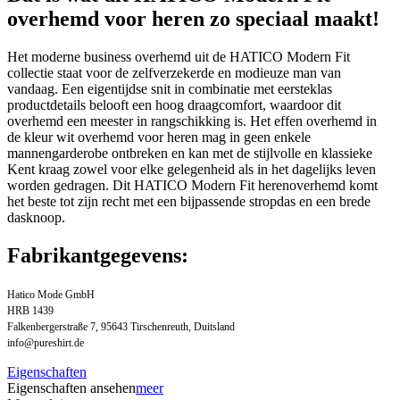
overhemd voor heren zo speciaal maakt!
Het moderne business overhemd uit de HATICO Modern Fit
collectie staat voor de zelfverzekerde en modieuze man van
vandaag. Een eigentijdse snit in combinatie met eersteklas
productdetails belooft een hoog draagcomfort, waardoor dit
overhemd een meester in rangschikking is. Het effen overhemd in
de kleur wit overhemd voor heren mag in geen enkele
mannengarderobe ontbreken en kan met de stijlvolle en klassieke
Kent kraag zowel voor elke gelegenheid als in het dagelijks leven
worden gedragen. Dit HATICO Modern Fit herenoverhemd komt
het beste tot zijn recht met een bijpassende stropdas en een brede
dasknoop.
Fabrikantgegevens:
Hatico Mode GmbH
HRB 1439
Falkenbergerstraße 7, 95643 Tirschenreuth, Duitsland
info@pureshirt.de
Eigenschaften
Eigenschaften ansehen
meer