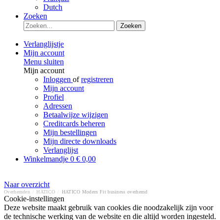
Dutch
Zoeken
Zoeken
Verlanglijstje
Mijn account
Menu sluiten
Mijn account
Inloggen
of
registreren
Mijn account
Profiel
Adressen
Betaalwijze wijzigen
Creditcards beheren
Mijn bestellingen
Mijn directe downloads
Verlanglijst
Winkelmandje
0
€ 0,00
Naar overzicht
Overhemden
/
HATICO
/
HATICO Modern Fit business overhemd
Cookie-instellingen
Deze website maakt gebruik van cookies die noodzakelijk zijn voor
de technische werking van de website en die altijd worden ingesteld.