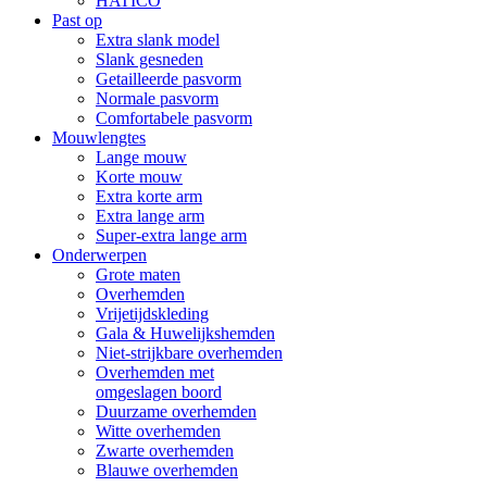
HATICO
Past op
Extra slank model
Slank gesneden
Getailleerde pasvorm
Normale pasvorm
Comfortabele pasvorm
Mouwlengtes
Lange mouw
Korte mouw
Extra korte arm
Extra lange arm
Super-extra lange arm
Onderwerpen
Grote maten
Overhemden
Vrijetijdskleding
Gala & Huwelijkshemden
Niet-strijkbare overhemden
Overhemden met
omgeslagen boord
Duurzame overhemden
Witte overhemden
Zwarte overhemden
Blauwe overhemden