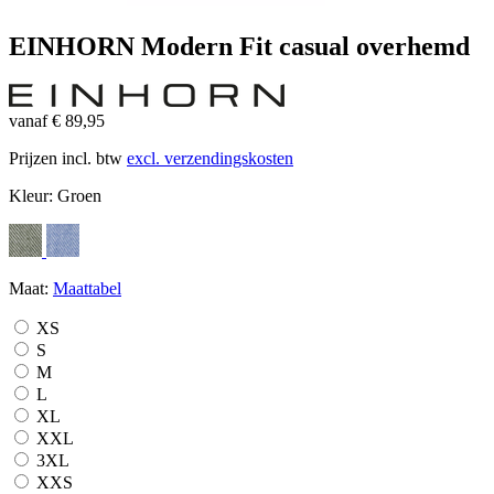
EINHORN Modern Fit casual overhemd
vanaf € 89,95
Prijzen incl. btw
excl. verzendingskosten
Kleur:
Groen
Maat:
Maattabel
XS
S
M
L
XL
XXL
3XL
XXS