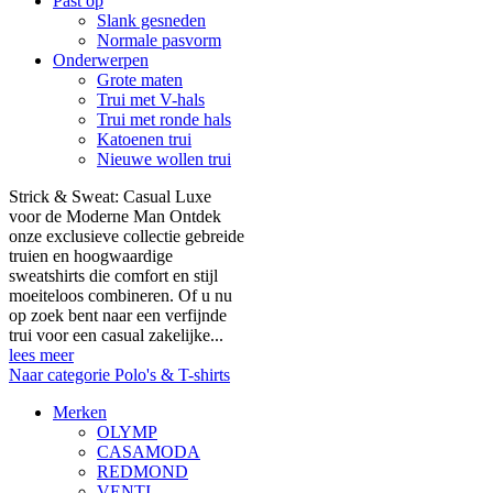
Past op
Slank gesneden
Normale pasvorm
Onderwerpen
Grote maten
Trui met V-hals
Trui met ronde hals
Katoenen trui
Nieuwe wollen trui
Strick & Sweat: Casual Luxe
voor de Moderne Man Ontdek
onze exclusieve collectie gebreide
truien en hoogwaardige
sweatshirts die comfort en stijl
moeiteloos combineren. Of u nu
op zoek bent naar een verfijnde
trui voor een casual zakelijke...
lees meer
Naar categorie Polo's & T-shirts
Merken
OLYMP
CASAMODA
REDMOND
VENTI