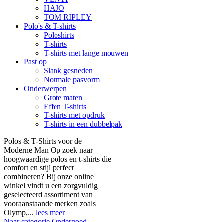
HAJO
TOM RIPLEY
Polo's & T-shirts
Poloshirts
T-shirts
T-shirts met lange mouwen
Past op
Slank gesneden
Normale pasvorm
Onderwerpen
Grote maten
Effen T-shirts
T-shirts met opdruk
T-shirts in een dubbelpak
Polos & T-Shirts voor de
Moderne Man Op zoek naar
hoogwaardige polos en t-shirts die
comfort en stijl perfect
combineren? Bij onze online
winkel vindt u een zorgvuldig
geselecteerd assortiment van
vooraanstaande merken zoals
Olymp,...
lees meer
Naar categorie Ondergoed