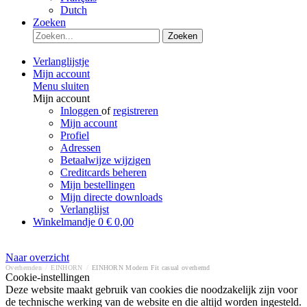
Dutch
Zoeken
Zoeken
Verlanglijstje
Mijn account
Menu sluiten
Mijn account
Inloggen
of
registreren
Mijn account
Profiel
Adressen
Betaalwijze wijzigen
Creditcards beheren
Mijn bestellingen
Mijn directe downloads
Verlanglijst
Winkelmandje
0
€ 0,00
Naar overzicht
Overhemden
/
EINHORN
/
EINHORN Modern Fit casual overhemd
Cookie-instellingen
Deze website maakt gebruik van cookies die noodzakelijk zijn voor
de technische werking van de website en die altijd worden ingesteld.