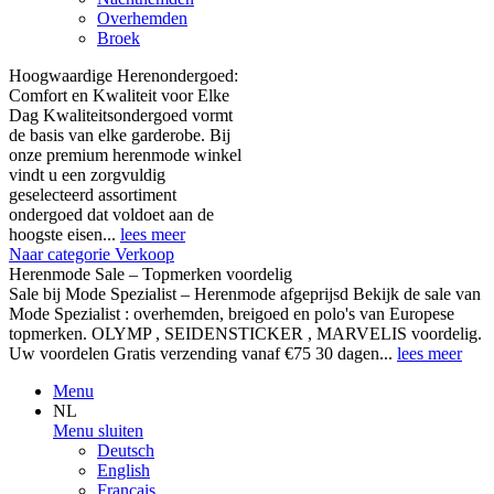
Overhemden
Broek
Hoogwaardige Herenondergoed:
Comfort en Kwaliteit voor Elke
Dag Kwaliteitsondergoed vormt
de basis van elke garderobe. Bij
onze premium herenmode winkel
vindt u een zorgvuldig
geselecteerd assortiment
ondergoed dat voldoet aan de
hoogste eisen...
lees meer
Naar categorie Verkoop
Herenmode Sale – Topmerken voordelig
Sale bij Mode Spezialist – Herenmode afgeprijsd Bekijk de sale van
Mode Spezialist : overhemden, breigoed en polo's van Europese
topmerken. OLYMP , SEIDENSTICKER , MARVELIS voordelig.
Uw voordelen Gratis verzending vanaf €75 30 dagen...
lees meer
Menu
NL
Menu sluiten
Deutsch
English
Français