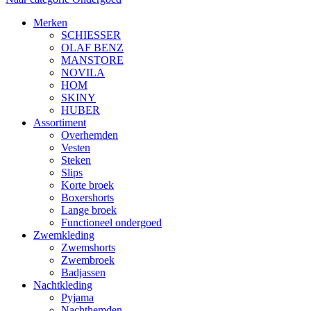
Merken
SCHIESSER
OLAF BENZ
MANSTORE
NOVILA
HOM
SKINY
HUBER
Assortiment
Overhemden
Vesten
Steken
Slips
Korte broek
Boxershorts
Lange broek
Functioneel ondergoed
Zwemkleding
Zwemshorts
Zwembroek
Badjassen
Nachtkleding
Pyjama
Nachthemden