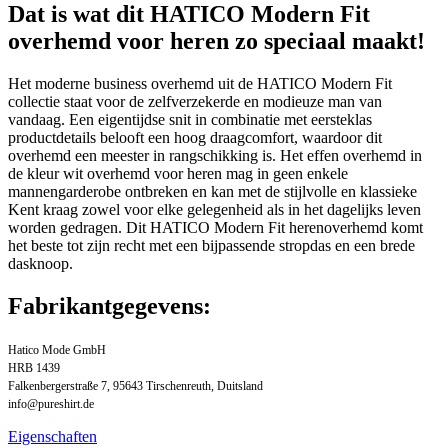
Dat is wat dit HATICO Modern Fit
overhemd voor heren zo speciaal maakt!
Het moderne business overhemd uit de HATICO Modern Fit
collectie staat voor de zelfverzekerde en modieuze man van
vandaag. Een eigentijdse snit in combinatie met eersteklas
productdetails belooft een hoog draagcomfort, waardoor dit
overhemd een meester in rangschikking is. Het effen overhemd in
de kleur wit overhemd voor heren mag in geen enkele
mannengarderobe ontbreken en kan met de stijlvolle en klassieke
Kent kraag zowel voor elke gelegenheid als in het dagelijks leven
worden gedragen. Dit HATICO Modern Fit herenoverhemd komt
het beste tot zijn recht met een bijpassende stropdas en een brede
dasknoop.
Fabrikantgegevens:
Hatico Mode GmbH
HRB 1439
Falkenbergerstraße 7, 95643 Tirschenreuth, Duitsland
info@pureshirt.de
Eigenschaften