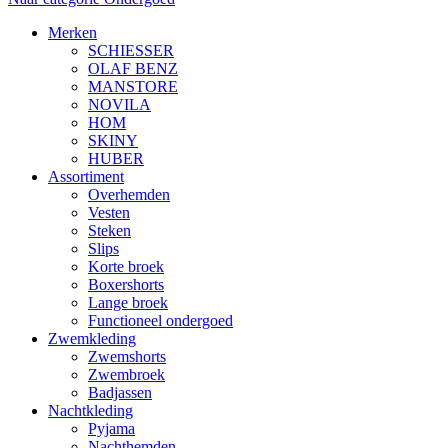
Merken
SCHIESSER
OLAF BENZ
MANSTORE
NOVILA
HOM
SKINY
HUBER
Assortiment
Overhemden
Vesten
Steken
Slips
Korte broek
Boxershorts
Lange broek
Functioneel ondergoed
Zwemkleding
Zwemshorts
Zwembroek
Badjassen
Nachtkleding
Pyjama
Nachthemden