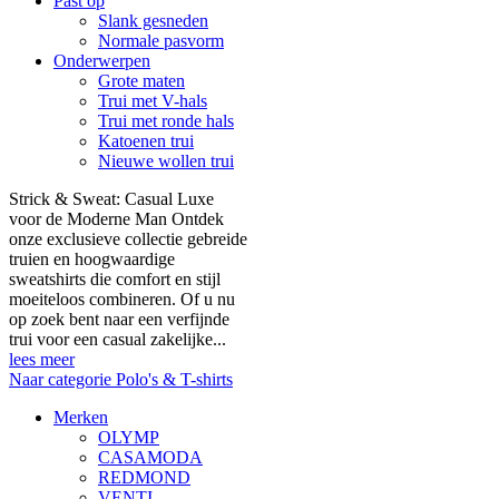
Past op
Slank gesneden
Normale pasvorm
Onderwerpen
Grote maten
Trui met V-hals
Trui met ronde hals
Katoenen trui
Nieuwe wollen trui
Strick & Sweat: Casual Luxe
voor de Moderne Man Ontdek
onze exclusieve collectie gebreide
truien en hoogwaardige
sweatshirts die comfort en stijl
moeiteloos combineren. Of u nu
op zoek bent naar een verfijnde
trui voor een casual zakelijke...
lees meer
Naar categorie Polo's & T-shirts
Merken
OLYMP
CASAMODA
REDMOND
VENTI