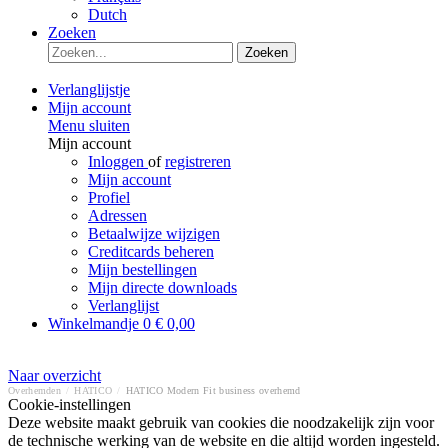
Dutch
Zoeken
Zoeken
Verlanglijstje
Mijn account
Menu sluiten
Mijn account
Inloggen
of
registreren
Mijn account
Profiel
Adressen
Betaalwijze wijzigen
Creditcards beheren
Mijn bestellingen
Mijn directe downloads
Verlanglijst
Winkelmandje
0
€ 0,00
Naar overzicht
Overhemden
/
HATICO
/
HATICO Modern Fit business overhemd
Cookie-instellingen
Deze website maakt gebruik van cookies die noodzakelijk zijn voor
de technische werking van de website en die altijd worden ingesteld.