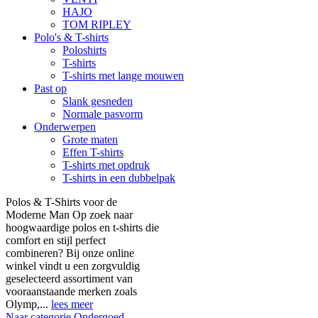
HAJO
TOM RIPLEY
Polo's & T-shirts
Poloshirts
T-shirts
T-shirts met lange mouwen
Past op
Slank gesneden
Normale pasvorm
Onderwerpen
Grote maten
Effen T-shirts
T-shirts met opdruk
T-shirts in een dubbelpak
Polos & T-Shirts voor de
Moderne Man Op zoek naar
hoogwaardige polos en t-shirts die
comfort en stijl perfect
combineren? Bij onze online
winkel vindt u een zorgvuldig
geselecteerd assortiment van
vooraanstaande merken zoals
Olymp,...
lees meer
Naar categorie Ondergoed