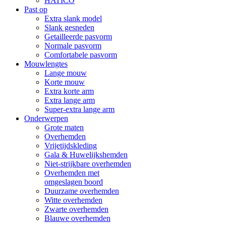
HATICO
Past op
Extra slank model
Slank gesneden
Getailleerde pasvorm
Normale pasvorm
Comfortabele pasvorm
Mouwlengtes
Lange mouw
Korte mouw
Extra korte arm
Extra lange arm
Super-extra lange arm
Onderwerpen
Grote maten
Overhemden
Vrijetijdskleding
Gala & Huwelijkshemden
Niet-strijkbare overhemden
Overhemden met
omgeslagen boord
Duurzame overhemden
Witte overhemden
Zwarte overhemden
Blauwe overhemden