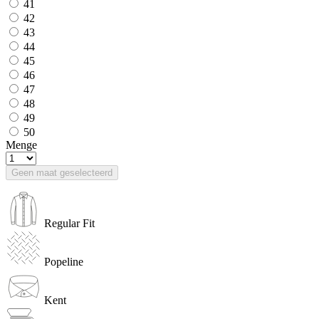
41
42
43
44
45
46
47
48
49
50
Menge
Geen maat geselecteerd
Regular Fit
Popeline
Kent