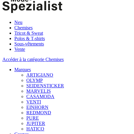
Neu
Chemises
Tricot & Sweat
Polos & T-shirts
Sous-vêtements
Vente
Accéder à la catégorie Chemises
Marques
ARTIGIANO
OLYMP
SEIDENSTICKER
MARVELIS
CASAMODA
VENTI
EINHORN
REDMOND
PURE
JUPITER
HATICO