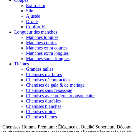
Coupes
Extra-slim
Slim
Ajustée
Droite
Confort Fit
Longueur des manches
Manches longues
Manches courtes
Manches extra courtes
Manches extra longues
Manches super longues
Thèmes
Grandes tailles
Chemises d'affaires
Chemises décontractées
Chemises de gala & de mariage
Chemises sans repassage
Chemises avec poignet mousquetaire
Chemises durables
Chemises blanches
Chemises noires
Chemises bleues
Chemises Homme Premium : Élégance et Qualité Supérieure Découvrez