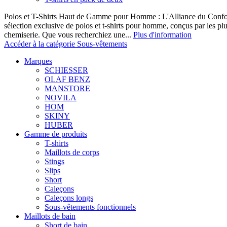
Polos et T-Shirts Haut de Gamme pour Homme : L'Alliance du Confor
sélection exclusive de polos et t-shirts pour homme, conçus par les p
chemiserie. Que vous recherchiez une...
Plus d'information
Accéder à la catégorie Sous-vêtements
Marques
SCHIESSER
OLAF BENZ
MANSTORE
NOVILA
HOM
SKINY
HUBER
Gamme de produits
T-shirts
Maillots de corps
Stings
Slips
Short
Caleçons
Caleçons longs
Sous-vêtements fonctionnels
Maillots de bain
Short de bain