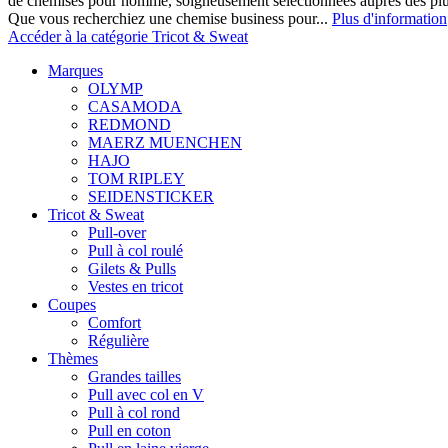
de chemises pour homme, soigneusement sélectionnées auprès des pl
Que vous recherchiez une chemise business pour...
Plus d'information
Accéder à la catégorie Tricot & Sweat
Marques
OLYMP
CASAMODA
REDMOND
MAERZ MUENCHEN
HAJO
TOM RIPLEY
SEIDENSTICKER
Tricot & Sweat
Pull-over
Pull à col roulé
Gilets & Pulls
Vestes en tricot
Coupes
Comfort
Régulière
Thèmes
Grandes tailles
Pull avec col en V
Pull à col rond
Pull en coton