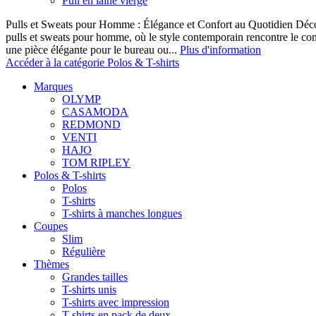
Pull en laine vierge
Pulls et Sweats pour Homme : Élégance et Confort au Quotidien Décou
pulls et sweats pour homme, où le style contemporain rencontre le co
une pièce élégante pour le bureau ou...
Plus d'information
Accéder à la catégorie Polos & T-shirts
Marques
OLYMP
CASAMODA
REDMOND
VENTI
HAJO
TOM RIPLEY
Polos & T-shirts
Polos
T-shirts
T-shirts à manches longues
Coupes
Slim
Régulière
Thèmes
Grandes tailles
T-shirts unis
T-shirts avec impression
T-shirts en pack de deux