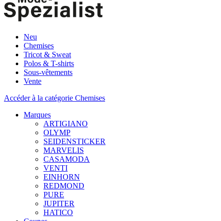
Neu
Chemises
Tricot & Sweat
Polos & T-shirts
Sous-vêtements
Vente
Accéder à la catégorie Chemises
Marques
ARTIGIANO
OLYMP
SEIDENSTICKER
MARVELIS
CASAMODA
VENTI
EINHORN
REDMOND
PURE
JUPITER
HATICO