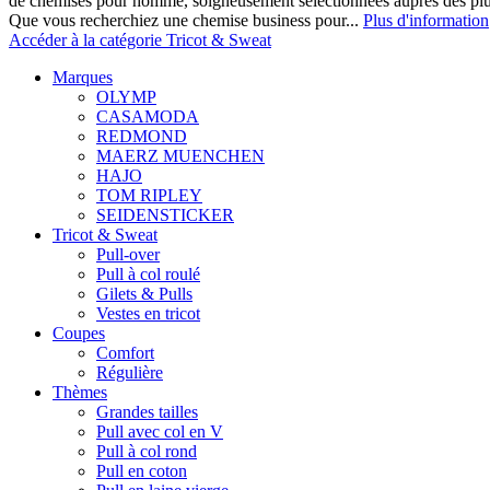
de chemises pour homme, soigneusement sélectionnées auprès des pl
Que vous recherchiez une chemise business pour...
Plus d'information
Accéder à la catégorie Tricot & Sweat
Marques
OLYMP
CASAMODA
REDMOND
MAERZ MUENCHEN
HAJO
TOM RIPLEY
SEIDENSTICKER
Tricot & Sweat
Pull-over
Pull à col roulé
Gilets & Pulls
Vestes en tricot
Coupes
Comfort
Régulière
Thèmes
Grandes tailles
Pull avec col en V
Pull à col rond
Pull en coton