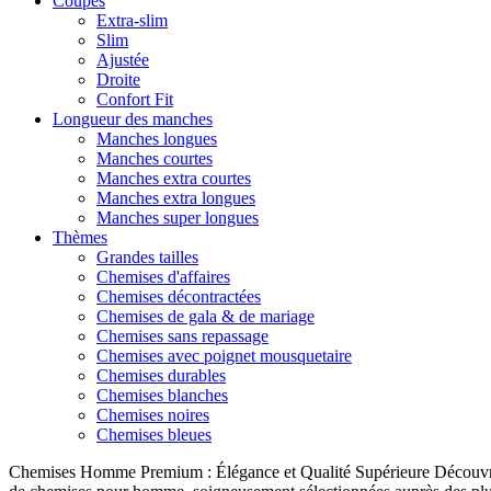
Coupes
Extra-slim
Slim
Ajustée
Droite
Confort Fit
Longueur des manches
Manches longues
Manches courtes
Manches extra courtes
Manches extra longues
Manches super longues
Thèmes
Grandes tailles
Chemises d'affaires
Chemises décontractées
Chemises de gala & de mariage
Chemises sans repassage
Chemises avec poignet mousquetaire
Chemises durables
Chemises blanches
Chemises noires
Chemises bleues
Chemises Homme Premium : Élégance et Qualité Supérieure Découvrez