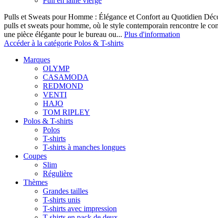
Pull en laine vierge
Pulls et Sweats pour Homme : Élégance et Confort au Quotidien Décou
pulls et sweats pour homme, où le style contemporain rencontre le co
une pièce élégante pour le bureau ou...
Plus d'information
Accéder à la catégorie Polos & T-shirts
Marques
OLYMP
CASAMODA
REDMOND
VENTI
HAJO
TOM RIPLEY
Polos & T-shirts
Polos
T-shirts
T-shirts à manches longues
Coupes
Slim
Régulière
Thèmes
Grandes tailles
T-shirts unis
T-shirts avec impression
T-shirts en pack de deux