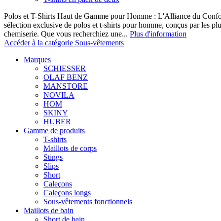
Polos et T-Shirts Haut de Gamme pour Homme : L'Alliance du Confor
sélection exclusive de polos et t-shirts pour homme, conçus par les p
chemiserie. Que vous recherchiez une...
Plus d'information
Accéder à la catégorie Sous-vêtements
Marques
SCHIESSER
OLAF BENZ
MANSTORE
NOVILA
HOM
SKINY
HUBER
Gamme de produits
T-shirts
Maillots de corps
Stings
Slips
Short
Caleçons
Caleçons longs
Sous-vêtements fonctionnels
Maillots de bain
Short de bain