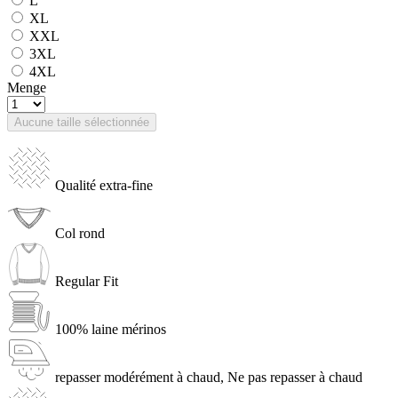
L
XL
XXL
3XL
4XL
Menge
Aucune taille sélectionnée
Qualité extra-fine
Col rond
Regular Fit
100% laine mérinos
repasser modérément à chaud, Ne pas repasser à chaud