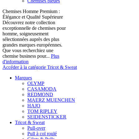
Chemises bleues
Chemises Homme Premium :
Élégance et Qualité Supérieure
Découvrez notre collection
exceptionnelle de chemises pour
homme, soigneusement
sélectionnées auprès des plus
grandes marques européennes.
Que vous recherchiez une
chemise business pour...
Plus
d'information
Accéder à la catégorie Tricot & Sweat
Marques
OLYMP
CASAMODA
REDMOND
MAERZ MUENCHEN
HAJO
TOM RIPLEY
SEIDENSTICKER
Tricot & Sweat
Pull-over
Pull à col roulé