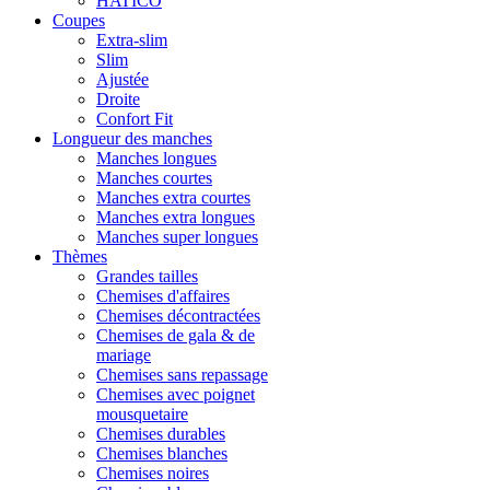
HATICO
Coupes
Extra-slim
Slim
Ajustée
Droite
Confort Fit
Longueur des manches
Manches longues
Manches courtes
Manches extra courtes
Manches extra longues
Manches super longues
Thèmes
Grandes tailles
Chemises d'affaires
Chemises décontractées
Chemises de gala & de
mariage
Chemises sans repassage
Chemises avec poignet
mousquetaire
Chemises durables
Chemises blanches
Chemises noires