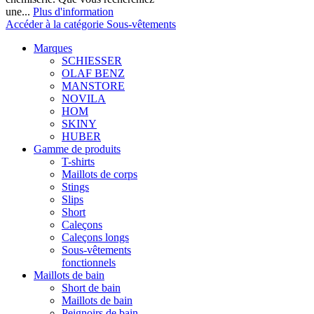
une...
Plus d'information
Accéder à la catégorie Sous-vêtements
Marques
SCHIESSER
OLAF BENZ
MANSTORE
NOVILA
HOM
SKINY
HUBER
Gamme de produits
T-shirts
Maillots de corps
Stings
Slips
Short
Caleçons
Caleçons longs
Sous-vêtements
fonctionnels
Maillots de bain
Short de bain
Maillots de bain
Peignoirs de bain