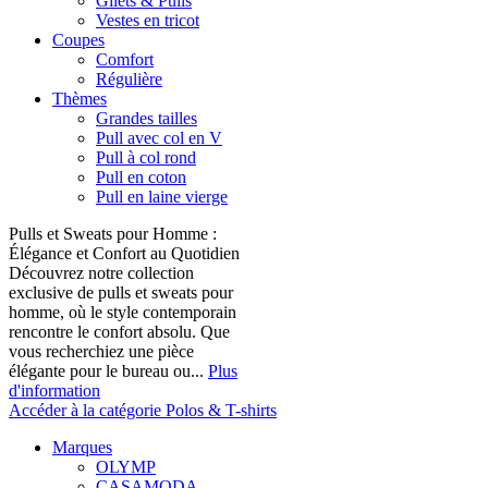
Gilets & Pulls
Vestes en tricot
Coupes
Comfort
Régulière
Thèmes
Grandes tailles
Pull avec col en V
Pull à col rond
Pull en coton
Pull en laine vierge
Pulls et Sweats pour Homme :
Élégance et Confort au Quotidien
Découvrez notre collection
exclusive de pulls et sweats pour
homme, où le style contemporain
rencontre le confort absolu. Que
vous recherchiez une pièce
élégante pour le bureau ou...
Plus
d'information
Accéder à la catégorie Polos & T-shirts
Marques
OLYMP
CASAMODA