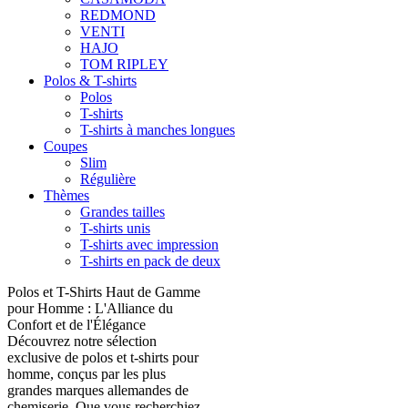
REDMOND
VENTI
HAJO
TOM RIPLEY
Polos & T-shirts
Polos
T-shirts
T-shirts à manches longues
Coupes
Slim
Régulière
Thèmes
Grandes tailles
T-shirts unis
T-shirts avec impression
T-shirts en pack de deux
Polos et T-Shirts Haut de Gamme
pour Homme : L'Alliance du
Confort et de l'Élégance
Découvrez notre sélection
exclusive de polos et t-shirts pour
homme, conçus par les plus
grandes marques allemandes de
chemiserie. Que vous recherchiez