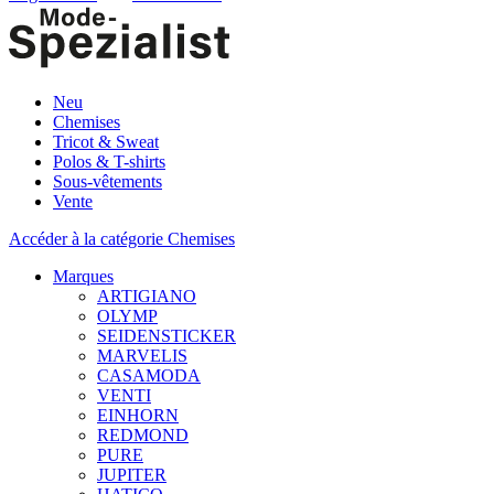
Neu
Chemises
Tricot & Sweat
Polos & T-shirts
Sous-vêtements
Vente
Accéder à la catégorie Chemises
Marques
ARTIGIANO
OLYMP
SEIDENSTICKER
MARVELIS
CASAMODA
VENTI
EINHORN
REDMOND
PURE
JUPITER