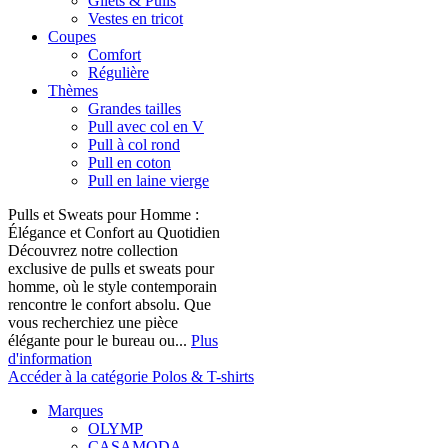
Gilets & Pulls
Vestes en tricot
Coupes
Comfort
Régulière
Thèmes
Grandes tailles
Pull avec col en V
Pull à col rond
Pull en coton
Pull en laine vierge
Pulls et Sweats pour Homme :
Élégance et Confort au Quotidien
Découvrez notre collection
exclusive de pulls et sweats pour
homme, où le style contemporain
rencontre le confort absolu. Que
vous recherchiez une pièce
élégante pour le bureau ou...
Plus
d'information
Accéder à la catégorie Polos & T-shirts
Marques
OLYMP
CASAMODA