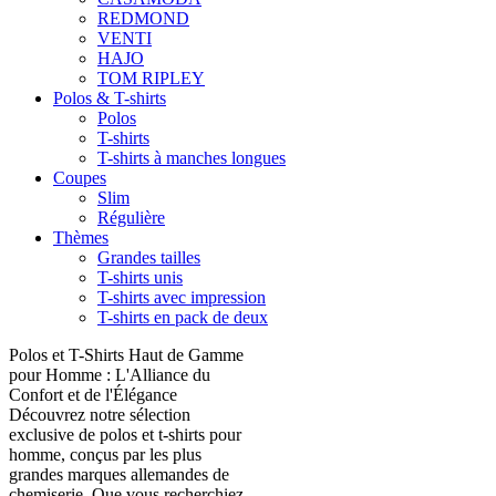
REDMOND
VENTI
HAJO
TOM RIPLEY
Polos & T-shirts
Polos
T-shirts
T-shirts à manches longues
Coupes
Slim
Régulière
Thèmes
Grandes tailles
T-shirts unis
T-shirts avec impression
T-shirts en pack de deux
Polos et T-Shirts Haut de Gamme
pour Homme : L'Alliance du
Confort et de l'Élégance
Découvrez notre sélection
exclusive de polos et t-shirts pour
homme, conçus par les plus
grandes marques allemandes de
chemiserie. Que vous recherchiez