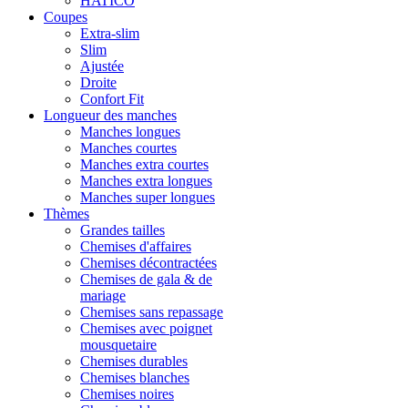
HATICO
Coupes
Extra-slim
Slim
Ajustée
Droite
Confort Fit
Longueur des manches
Manches longues
Manches courtes
Manches extra courtes
Manches extra longues
Manches super longues
Thèmes
Grandes tailles
Chemises d'affaires
Chemises décontractées
Chemises de gala & de
mariage
Chemises sans repassage
Chemises avec poignet
mousquetaire
Chemises durables
Chemises blanches
Chemises noires