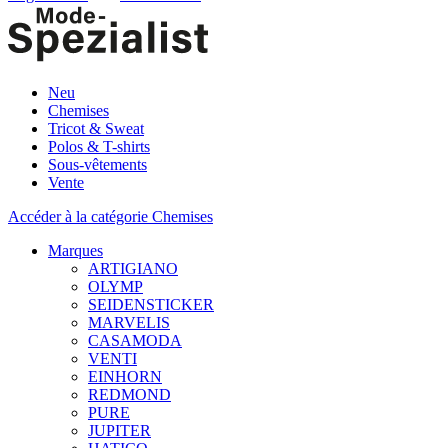
Neu
Chemises
Tricot & Sweat
Polos & T-shirts
Sous-vêtements
Vente
Accéder à la catégorie Chemises
Marques
ARTIGIANO
OLYMP
SEIDENSTICKER
MARVELIS
CASAMODA
VENTI
EINHORN
REDMOND
PURE
JUPITER