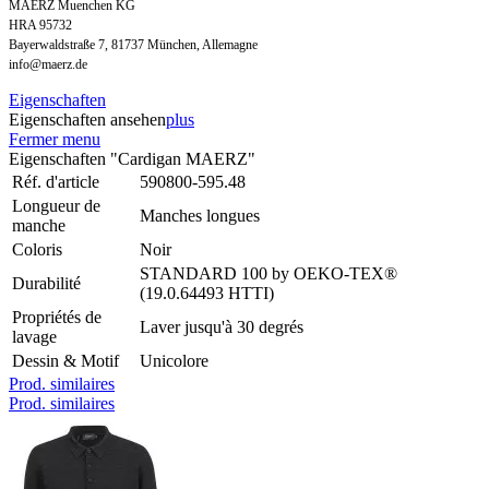
MAERZ Muenchen KG
HRA 95732
Bayerwaldstraße 7, 81737 München, Allemagne
info@maerz.de
Eigenschaften
Eigenschaften ansehen
plus
Fermer menu
Eigenschaften "Cardigan MAERZ"
Réf. d'article
590800-595.48
Longueur de
Manches longues
manche
Coloris
Noir
STANDARD 100 by OEKO-TEX®
Durabilité
(19.0.64493 HTTI)
Propriétés de
Laver jusqu'à 30 degrés
lavage
Dessin & Motif
Unicolore
Prod. similaires
Prod. similaires