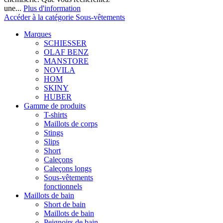
une...
Plus d'information
Accéder à la catégorie Sous-vêtements
Marques
SCHIESSER
OLAF BENZ
MANSTORE
NOVILA
HOM
SKINY
HUBER
Gamme de produits
T-shirts
Maillots de corps
Stings
Slips
Short
Caleçons
Caleçons longs
Sous-vêtements
fonctionnels
Maillots de bain
Short de bain
Maillots de bain
Peignoirs de bain