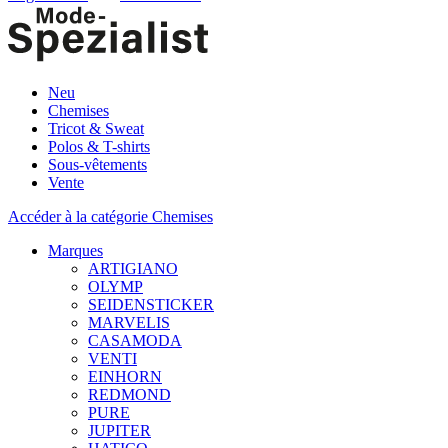
Neu
Chemises
Tricot & Sweat
Polos & T-shirts
Sous-vêtements
Vente
Accéder à la catégorie Chemises
Marques
ARTIGIANO
OLYMP
SEIDENSTICKER
MARVELIS
CASAMODA
VENTI
EINHORN
REDMOND
PURE
JUPITER