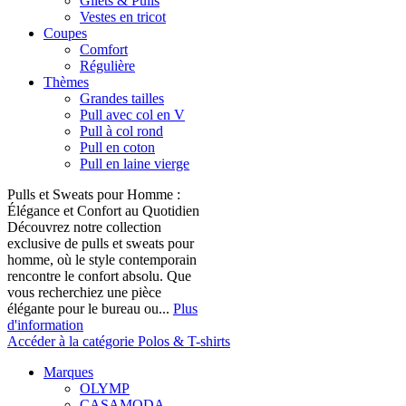
Gilets & Pulls
Vestes en tricot
Coupes
Comfort
Régulière
Thèmes
Grandes tailles
Pull avec col en V
Pull à col rond
Pull en coton
Pull en laine vierge
Pulls et Sweats pour Homme :
Élégance et Confort au Quotidien
Découvrez notre collection
exclusive de pulls et sweats pour
homme, où le style contemporain
rencontre le confort absolu. Que
vous recherchiez une pièce
élégante pour le bureau ou...
Plus
d'information
Accéder à la catégorie Polos & T-shirts
Marques
OLYMP
CASAMODA