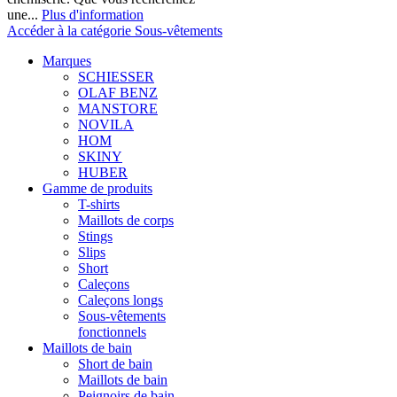
une...
Plus d'information
Accéder à la catégorie Sous-vêtements
Marques
SCHIESSER
OLAF BENZ
MANSTORE
NOVILA
HOM
SKINY
HUBER
Gamme de produits
T-shirts
Maillots de corps
Stings
Slips
Short
Caleçons
Caleçons longs
Sous-vêtements
fonctionnels
Maillots de bain
Short de bain
Maillots de bain
Peignoirs de bain