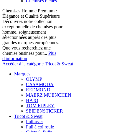
Chemises bleues
Chemises Homme Premium :
Élégance et Qualité Supérieure
Découvrez notre collection
exceptionnelle de chemises pour
homme, soigneusement
sélectionnées auprès des plus
grandes marques européennes.
Que vous recherchiez une
chemise business pour...
Plus
d'information
Accéder à la catégorie Tricot & Sweat
Marques
OLYMP
CASAMODA
REDMOND
MAERZ MUENCHEN
HAJO
TOM RIPLEY
SEIDENSTICKER
Tricot & Sweat
Pull-over
Pull à col roulé