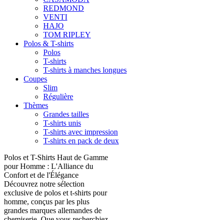
REDMOND
VENTI
HAJO
TOM RIPLEY
Polos & T-shirts
Polos
T-shirts
T-shirts à manches longues
Coupes
Slim
Régulière
Thèmes
Grandes tailles
T-shirts unis
T-shirts avec impression
T-shirts en pack de deux
Polos et T-Shirts Haut de Gamme
pour Homme : L'Alliance du
Confort et de l'Élégance
Découvrez notre sélection
exclusive de polos et t-shirts pour
homme, conçus par les plus
grandes marques allemandes de
chemiserie. Que vous recherchiez