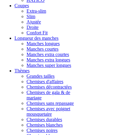
HATICO
Coupes
Extra-slim
Slim
Ajustée
Droite
Confort Fit
Longueur des manches
Manches longues
Manches courtes
Manches extra courtes
Manches extra longues
Manches super longues
Thèmes
Grandes tailles
Chemises d'affaires
Chemises décontractées
Chemises de gala & de
mariage
Chemises sans repassage
Chemises avec poignet
mousquetaire
Chemises durables
Chemises blanches
Chemises noires