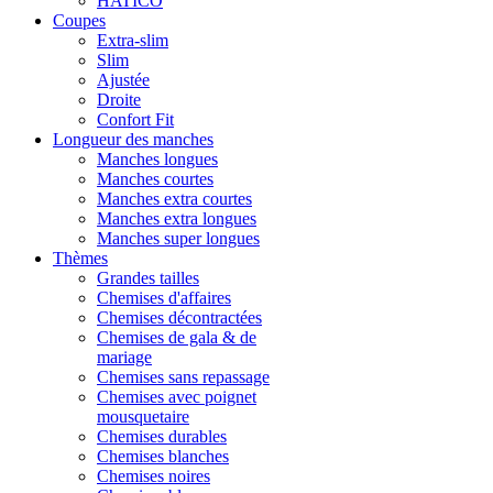
HATICO
Coupes
Extra-slim
Slim
Ajustée
Droite
Confort Fit
Longueur des manches
Manches longues
Manches courtes
Manches extra courtes
Manches extra longues
Manches super longues
Thèmes
Grandes tailles
Chemises d'affaires
Chemises décontractées
Chemises de gala & de
mariage
Chemises sans repassage
Chemises avec poignet
mousquetaire
Chemises durables
Chemises blanches
Chemises noires