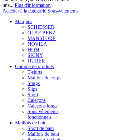
une...
Plus d'information
Accéder à la catégorie Sous-vêtements
Marques
SCHIESSER
OLAF BENZ
MANSTORE
NOVILA
HOM
SKINY
HUBER
Gamme de produits
T-shirts
Maillots de corps
Stings
Slips
Short
Caleçons
Caleçons longs
Sous-vêtements
fonctionnels
Maillots de bain
Short de bain
Maillots de bain
Peignoirs de bain