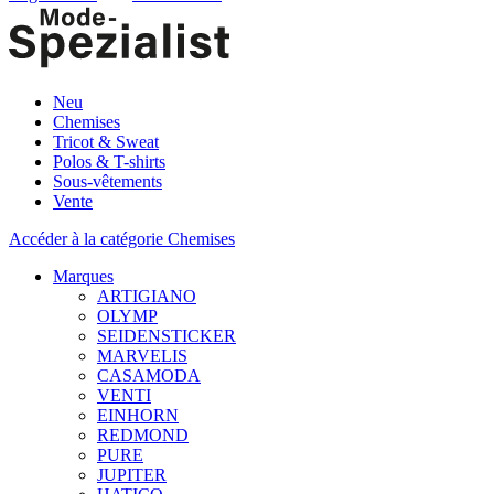
Neu
Chemises
Tricot & Sweat
Polos & T-shirts
Sous-vêtements
Vente
Accéder à la catégorie Chemises
Marques
ARTIGIANO
OLYMP
SEIDENSTICKER
MARVELIS
CASAMODA
VENTI
EINHORN
REDMOND
PURE
JUPITER