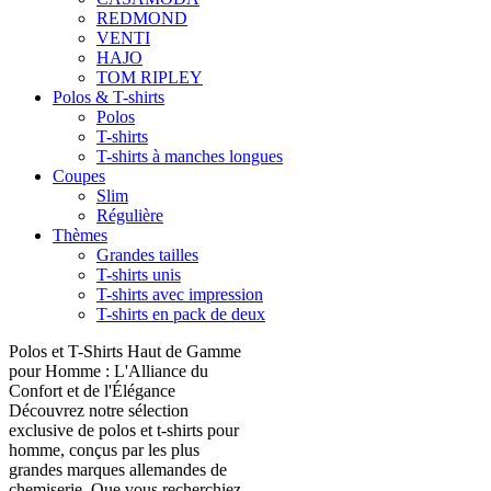
REDMOND
VENTI
HAJO
TOM RIPLEY
Polos & T-shirts
Polos
T-shirts
T-shirts à manches longues
Coupes
Slim
Régulière
Thèmes
Grandes tailles
T-shirts unis
T-shirts avec impression
T-shirts en pack de deux
Polos et T-Shirts Haut de Gamme
pour Homme : L'Alliance du
Confort et de l'Élégance
Découvrez notre sélection
exclusive de polos et t-shirts pour
homme, conçus par les plus
grandes marques allemandes de
chemiserie. Que vous recherchiez