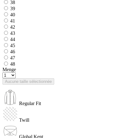
38
39
40
41
42
43
44
45
46
47
48
Menge
Aucune taille sélectionnée
Regular Fit
Twill
Global Kent