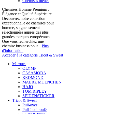
Chemises bleues
Chemises Homme Premium :
Élégance et Qualité Supérieure
Découvrez notre collection
exceptionnelle de chemises pour
homme, soigneusement
sélectionnées auprès des plus
grandes marques européennes.
Que vous recherchiez une
chemise business pour...
Plus
d'information
Accéder à la catégorie Tricot & Sweat
Marques
OLYMP
CASAMODA
REDMOND
MAERZ MUENCHEN
HAJO
TOM RIPLEY
SEIDENSTICKER
Tricot & Sweat
Pull-over
Pull à col roulé