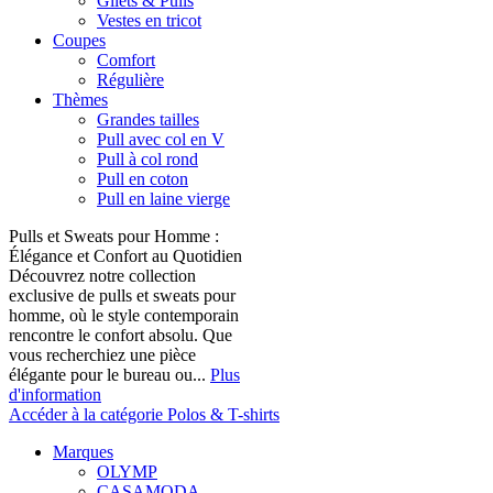
Gilets & Pulls
Vestes en tricot
Coupes
Comfort
Régulière
Thèmes
Grandes tailles
Pull avec col en V
Pull à col rond
Pull en coton
Pull en laine vierge
Pulls et Sweats pour Homme :
Élégance et Confort au Quotidien
Découvrez notre collection
exclusive de pulls et sweats pour
homme, où le style contemporain
rencontre le confort absolu. Que
vous recherchiez une pièce
élégante pour le bureau ou...
Plus
d'information
Accéder à la catégorie Polos & T-shirts
Marques
OLYMP
CASAMODA