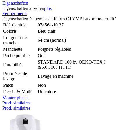
Eigenschaften
Eigenschaften ansehen
plus
Fermer menu
Eigenschaften "Chemise d'affaires OLYMP Luxor modern fit"
Réf. d'article
074564-10.37
Coloris
Bleu clair
Longueur de
64 cm (normal)
manche
Manchette
Poignets réglables
Poche poitrine
Oui
STANDARD 100 by OEKO-TEX®
Durabilité
(95.0.3008 HTTI)
Propriétés de
Lavage en machine
lavage
Patch
Non
Dessin & Motif
Unicolore
Montre plus +
Prod. similaires
Prod. similaires