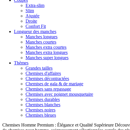
Coupes
Extra-slim
Slim
Ajustée
Droite
Confort Fit
Longueur des manches
Manches longues
Manches courtes
Manches extra courtes
Manches extra longues
Manches super longues
Thèmes
Grandes tailles
Chemises d'affaires
Chemises décontractées
Chemises de gala & de mariage
Chemises sans repassage
Chemises avec poignet mousquetaire
Chemises durables
Chemises blanches
Chemises noires
Chemises bleues
Chemises Homme Premium : Élégance et Qualité Supérieure Découvrez