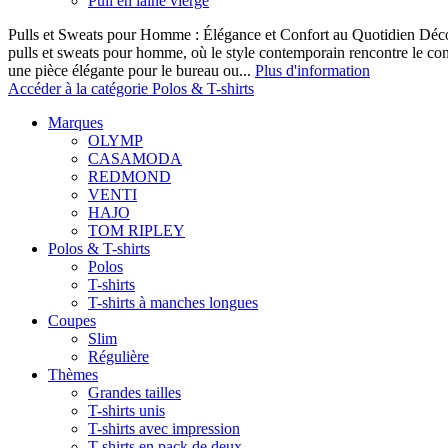
Pull en laine vierge
Pulls et Sweats pour Homme : Élégance et Confort au Quotidien Décou
pulls et sweats pour homme, où le style contemporain rencontre le co
une pièce élégante pour le bureau ou...
Plus d'information
Accéder à la catégorie Polos & T-shirts
Marques
OLYMP
CASAMODA
REDMOND
VENTI
HAJO
TOM RIPLEY
Polos & T-shirts
Polos
T-shirts
T-shirts à manches longues
Coupes
Slim
Régulière
Thèmes
Grandes tailles
T-shirts unis
T-shirts avec impression
T-shirts en pack de deux