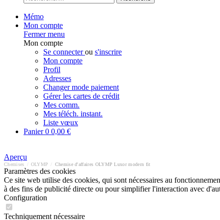
Mémo
Mon compte
Fermer menu
Mon compte
Se connecter
ou
s'inscrire
Mon compte
Profil
Adresses
Changer mode paiement
Gérer les cartes de crédit
Mes comm.
Mes téléch. instant.
Liste vœux
Panier
0
0,00 €
Aperçu
Chemises
/
OLYMP
/
Chemise d'affaires OLYMP Luxor modern fit
Paramètres des cookies
Ce site web utilise des cookies, qui sont nécessaires au fonctionnement 
à des fins de publicité directe ou pour simplifier l'interaction avec d'
Configuration
Techniquement nécessaire