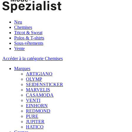
Neu
Chemises
Tricot & Sweat
Polos & T-shirts
Sous-vêtements
Vente
Accéder à la catégorie Chemises
Marques
ARTIGIANO
OLYMP
SEIDENSTICKER
MARVELIS
CASAMODA
VENTI
EINHORN
REDMOND
PURE
JUPITER
HATICO