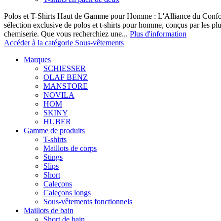
Polos et T-Shirts Haut de Gamme pour Homme : L'Alliance du Confor
sélection exclusive de polos et t-shirts pour homme, conçus par les p
chemiserie. Que vous recherchiez une...
Plus d'information
Accéder à la catégorie Sous-vêtements
Marques
SCHIESSER
OLAF BENZ
MANSTORE
NOVILA
HOM
SKINY
HUBER
Gamme de produits
T-shirts
Maillots de corps
Stings
Slips
Short
Caleçons
Caleçons longs
Sous-vêtements fonctionnels
Maillots de bain
Short de bain