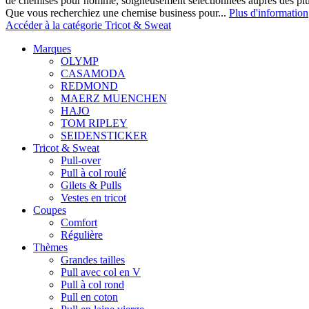
de chemises pour homme, soigneusement sélectionnées auprès des pl
Que vous recherchiez une chemise business pour...
Plus d'information
Accéder à la catégorie Tricot & Sweat
Marques
OLYMP
CASAMODA
REDMOND
MAERZ MUENCHEN
HAJO
TOM RIPLEY
SEIDENSTICKER
Tricot & Sweat
Pull-over
Pull à col roulé
Gilets & Pulls
Vestes en tricot
Coupes
Comfort
Régulière
Thèmes
Grandes tailles
Pull avec col en V
Pull à col rond
Pull en coton