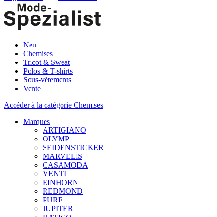
Neu
Chemises
Tricot & Sweat
Polos & T-shirts
Sous-vêtements
Vente
Accéder à la catégorie Chemises
Marques
ARTIGIANO
OLYMP
SEIDENSTICKER
MARVELIS
CASAMODA
VENTI
EINHORN
REDMOND
PURE
JUPITER