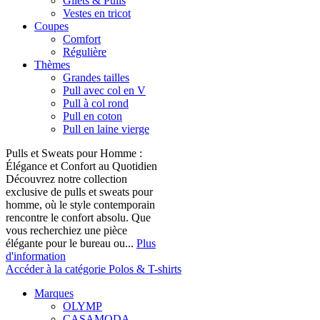
Gilets & Pulls
Vestes en tricot
Coupes
Comfort
Régulière
Thèmes
Grandes tailles
Pull avec col en V
Pull à col rond
Pull en coton
Pull en laine vierge
Pulls et Sweats pour Homme :
Élégance et Confort au Quotidien
Découvrez notre collection
exclusive de pulls et sweats pour
homme, où le style contemporain
rencontre le confort absolu. Que
vous recherchiez une pièce
élégante pour le bureau ou...
Plus
d'information
Accéder à la catégorie Polos & T-shirts
Marques
OLYMP
CASAMODA