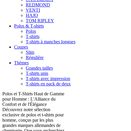
REDMOND
VENTI
HAJO
TOM RIPLEY
Polos & T-shirts
Polos
T-shirts
T-shirts à manches longues
Coupes
Slim
Régulière
Thèmes
Grandes tailles
T-shirts unis
T-shirts avec impression
T-shirts en pack de deux
Polos et T-Shirts Haut de Gamme
pour Homme : L'Alliance du
Confort et de l'Élégance
Découvrez notre sélection
exclusive de polos et t-shirts pour
homme, conçus par les plus
grandes marques allemandes de
chemiserie. Que vous recherchiez