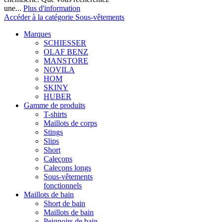
une...
Plus d'information
Accéder à la catégorie Sous-vêtements
Marques
SCHIESSER
OLAF BENZ
MANSTORE
NOVILA
HOM
SKINY
HUBER
Gamme de produits
T-shirts
Maillots de corps
Stings
Slips
Short
Caleçons
Caleçons longs
Sous-vêtements
fonctionnels
Maillots de bain
Short de bain
Maillots de bain
Peignoirs de bain