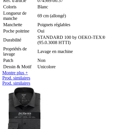
Réf. d'article
074569-00.37
Coloris
Blanc
Longueur de
69 cm (allongé)
manche
Manchette
Poignets réglables
Poche poitrine
Oui
STANDARD 100 by OEKO-TEX®
Durabilité
(95.0.3008 HTTI)
Propriétés de
Lavage en machine
lavage
Patch
Non
Dessin & Motif
Unicolore
Montre plus +
Prod. similaires
Prod. similaires