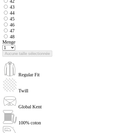
42
43
44
45
46
47
48
Menge
Aucune taille sélectionnée
Regular Fit
Twill
Global Kent
100% coton