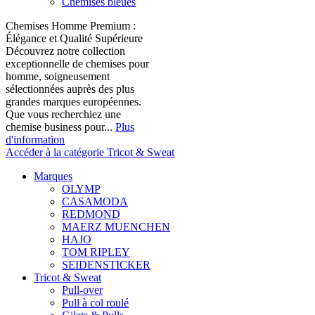
Chemises bleues
Chemises Homme Premium :
Élégance et Qualité Supérieure
Découvrez notre collection
exceptionnelle de chemises pour
homme, soigneusement
sélectionnées auprès des plus
grandes marques européennes.
Que vous recherchiez une
chemise business pour...
Plus
d'information
Accéder à la catégorie Tricot & Sweat
Marques
OLYMP
CASAMODA
REDMOND
MAERZ MUENCHEN
HAJO
TOM RIPLEY
SEIDENSTICKER
Tricot & Sweat
Pull-over
Pull à col roulé