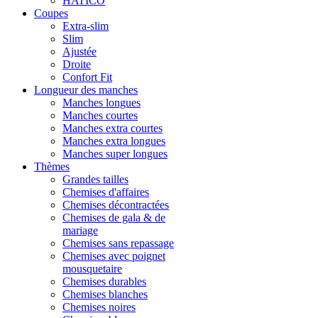
HATICO
Coupes
Extra-slim
Slim
Ajustée
Droite
Confort Fit
Longueur des manches
Manches longues
Manches courtes
Manches extra courtes
Manches extra longues
Manches super longues
Thèmes
Grandes tailles
Chemises d'affaires
Chemises décontractées
Chemises de gala & de
mariage
Chemises sans repassage
Chemises avec poignet
mousquetaire
Chemises durables
Chemises blanches
Chemises noires