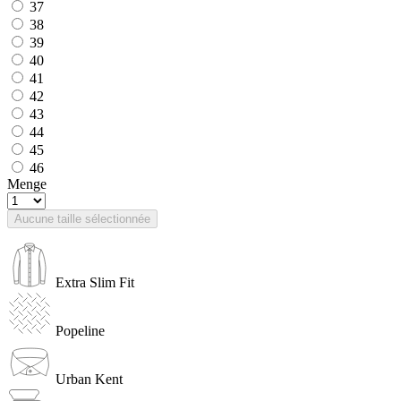
37
38
39
40
41
42
43
44
45
46
Menge
Aucune taille sélectionnée
Extra Slim Fit
Popeline
Urban Kent