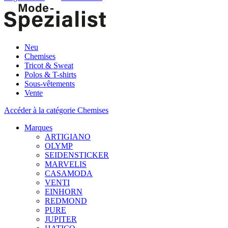
Neu
Chemises
Tricot & Sweat
Polos & T-shirts
Sous-vêtements
Vente
Accéder à la catégorie Chemises
Marques
ARTIGIANO
OLYMP
SEIDENSTICKER
MARVELIS
CASAMODA
VENTI
EINHORN
REDMOND
PURE
JUPITER