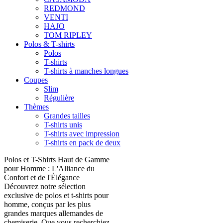
REDMOND
VENTI
HAJO
TOM RIPLEY
Polos & T-shirts
Polos
T-shirts
T-shirts à manches longues
Coupes
Slim
Régulière
Thèmes
Grandes tailles
T-shirts unis
T-shirts avec impression
T-shirts en pack de deux
Polos et T-Shirts Haut de Gamme
pour Homme : L'Alliance du
Confort et de l'Élégance
Découvrez notre sélection
exclusive de polos et t-shirts pour
homme, conçus par les plus
grandes marques allemandes de
chemiserie. Que vous recherchiez