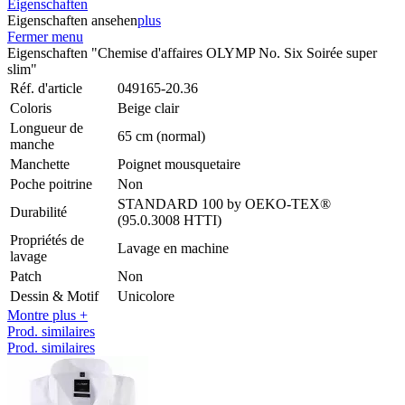
Eigenschaften
Eigenschaften ansehen
plus
Fermer menu
Eigenschaften "Chemise d'affaires OLYMP No. Six Soirée super
slim"
Réf. d'article
049165-20.36
Coloris
Beige clair
Longueur de
65 cm (normal)
manche
Manchette
Poignet mousquetaire
Poche poitrine
Non
STANDARD 100 by OEKO-TEX®
Durabilité
(95.0.3008 HTTI)
Propriétés de
Lavage en machine
lavage
Patch
Non
Dessin & Motif
Unicolore
Montre plus +
Prod. similaires
Prod. similaires