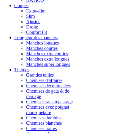
HATICO
Coupes
Extra-slim
Slim
Ajustée
Droite
Confort Fit
Longueur des manches
Manches longues
Manches courtes
Manches extra courtes
Manches extra longues
Manches super longues
Thèmes
Grandes tailles
Chemises d'affaires
Chemises décontractées
Chemises de gala & de
mariage
Chemises sans repassage
Chemises avec poignet
mousquetaire
Chemises durables
Chemises blanches
Chemises noires