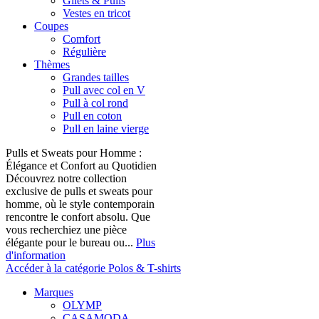
Gilets & Pulls
Vestes en tricot
Coupes
Comfort
Régulière
Thèmes
Grandes tailles
Pull avec col en V
Pull à col rond
Pull en coton
Pull en laine vierge
Pulls et Sweats pour Homme :
Élégance et Confort au Quotidien
Découvrez notre collection
exclusive de pulls et sweats pour
homme, où le style contemporain
rencontre le confort absolu. Que
vous recherchiez une pièce
élégante pour le bureau ou...
Plus
d'information
Accéder à la catégorie Polos & T-shirts
Marques
OLYMP
CASAMODA