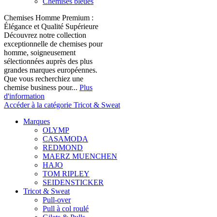
Chemises bleues
Chemises Homme Premium :
Élégance et Qualité Supérieure
Découvrez notre collection
exceptionnelle de chemises pour
homme, soigneusement
sélectionnées auprès des plus
grandes marques européennes.
Que vous recherchiez une
chemise business pour...
Plus
d'information
Accéder à la catégorie Tricot & Sweat
Marques
OLYMP
CASAMODA
REDMOND
MAERZ MUENCHEN
HAJO
TOM RIPLEY
SEIDENSTICKER
Tricot & Sweat
Pull-over
Pull à col roulé