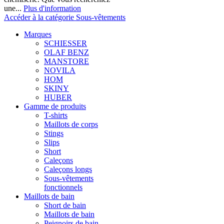
une...
Plus d'information
Accéder à la catégorie Sous-vêtements
Marques
SCHIESSER
OLAF BENZ
MANSTORE
NOVILA
HOM
SKINY
HUBER
Gamme de produits
T-shirts
Maillots de corps
Stings
Slips
Short
Caleçons
Caleçons longs
Sous-vêtements
fonctionnels
Maillots de bain
Short de bain
Maillots de bain
Peignoirs de bain