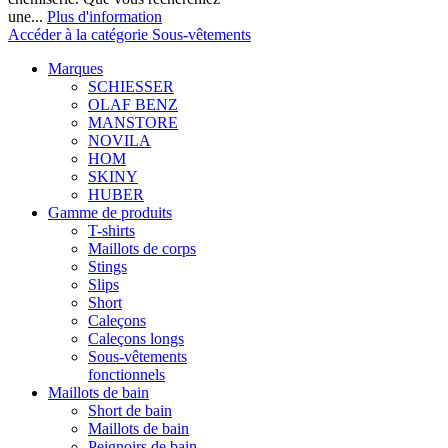
une...
Plus d'information
Accéder à la catégorie Sous-vêtements
Marques
SCHIESSER
OLAF BENZ
MANSTORE
NOVILA
HOM
SKINY
HUBER
Gamme de produits
T-shirts
Maillots de corps
Stings
Slips
Short
Caleçons
Caleçons longs
Sous-vêtements
fonctionnels
Maillots de bain
Short de bain
Maillots de bain
Peignoirs de bain