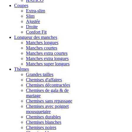
HATICO
Coupes
Extra-slim
Slim
Ajustée
Droite
Confort Fit
Longueur des manches
Manches longues
Manches courtes
Manches extra courtes
Manches extra longues
Manches super longues
Thèmes
Grandes tailles
Chemises d'affaires
Chemises décontractées
Chemises de gala & de
mariage
Chemises sans repassage
Chemises avec poignet
mousquetaire
Chemises durables
Chemises blanches
Chemises noires