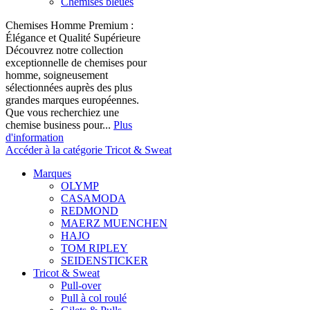
Chemises bleues
Chemises Homme Premium :
Élégance et Qualité Supérieure
Découvrez notre collection
exceptionnelle de chemises pour
homme, soigneusement
sélectionnées auprès des plus
grandes marques européennes.
Que vous recherchiez une
chemise business pour...
Plus
d'information
Accéder à la catégorie Tricot & Sweat
Marques
OLYMP
CASAMODA
REDMOND
MAERZ MUENCHEN
HAJO
TOM RIPLEY
SEIDENSTICKER
Tricot & Sweat
Pull-over
Pull à col roulé