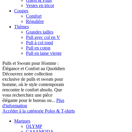
Gilets & Pulls
Vestes en tricot
Coupes
Comfort
Régulière
Thèmes
Grandes tailles
Pull avec col en V
Pull à col rond
Pull en coton
Pull en laine vierge
Pulls et Sweats pour Homme :
Élégance et Confort au Quotidien
Découvrez notre collection
exclusive de pulls et sweats pour
homme, où le style contemporain
rencontre le confort absolu. Que
vous recherchiez une pièce
élégante pour le bureau ou...
Plus
d'information
Accéder à la catégorie Polos & T-shirts
Marques
OLYMP
CASAMODA