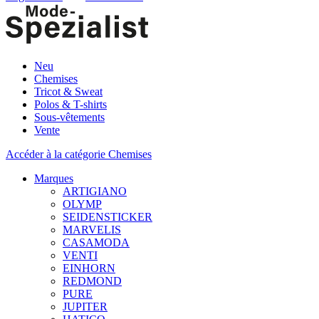
Neu
Chemises
Tricot & Sweat
Polos & T-shirts
Sous-vêtements
Vente
Accéder à la catégorie Chemises
Marques
ARTIGIANO
OLYMP
SEIDENSTICKER
MARVELIS
CASAMODA
VENTI
EINHORN
REDMOND
PURE
JUPITER