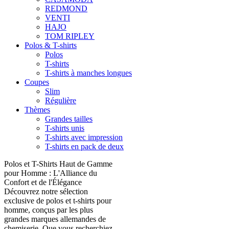
REDMOND
VENTI
HAJO
TOM RIPLEY
Polos & T-shirts
Polos
T-shirts
T-shirts à manches longues
Coupes
Slim
Régulière
Thèmes
Grandes tailles
T-shirts unis
T-shirts avec impression
T-shirts en pack de deux
Polos et T-Shirts Haut de Gamme
pour Homme : L'Alliance du
Confort et de l'Élégance
Découvrez notre sélection
exclusive de polos et t-shirts pour
homme, conçus par les plus
grandes marques allemandes de
chemiserie. Que vous recherchiez