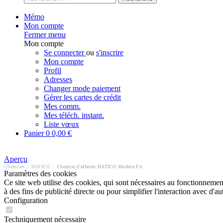
Mémo
Mon compte
Fermer menu
Mon compte
Se connecter
ou
s'inscrire
Mon compte
Profil
Adresses
Changer mode paiement
Gérer les cartes de crédit
Mes comm.
Mes téléch. instant.
Liste vœux
Panier
0
0,00 €
Aperçu
Chemises
/
HATICO
/
Chemise d'affaires HATICO Modern Fit
Paramètres des cookies
Ce site web utilise des cookies, qui sont nécessaires au fonctionnement 
à des fins de publicité directe ou pour simplifier l'interaction avec d'
Configuration
Techniquement nécessaire