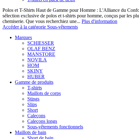
Polos et T-Shirts Haut de Gamme pour Homme : L'Alliance du Confor
sélection exclusive de polos et t-shirts pour homme, conçus par les p
chemiserie. Que vous recherchiez une...
Plus d'information
Accéder à la catégorie Sous-vêtements
Marques
SCHIESSER
OLAF BENZ
MANSTORE
NOVILA
HOM
SKINY
HUBER
Gamme de produits
T-shirts
Maillots de corps
Stings
Slips
Short
Caleçons
Caleçons longs
Sous-vêtements fonctionnels
Maillots de bain
Short de bain