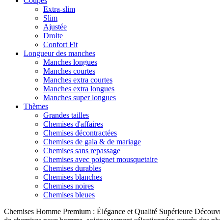
Coupes
Extra-slim
Slim
Ajustée
Droite
Confort Fit
Longueur des manches
Manches longues
Manches courtes
Manches extra courtes
Manches extra longues
Manches super longues
Thèmes
Grandes tailles
Chemises d'affaires
Chemises décontractées
Chemises de gala & de mariage
Chemises sans repassage
Chemises avec poignet mousquetaire
Chemises durables
Chemises blanches
Chemises noires
Chemises bleues
Chemises Homme Premium : Élégance et Qualité Supérieure Découvrez