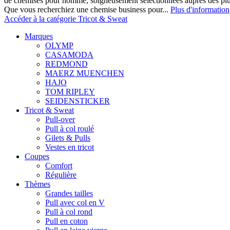
de chemises pour homme, soigneusement sélectionnées auprès des pl
Que vous recherchiez une chemise business pour...
Plus d'information
Accéder à la catégorie Tricot & Sweat
Marques
OLYMP
CASAMODA
REDMOND
MAERZ MUENCHEN
HAJO
TOM RIPLEY
SEIDENSTICKER
Tricot & Sweat
Pull-over
Pull à col roulé
Gilets & Pulls
Vestes en tricot
Coupes
Comfort
Régulière
Thèmes
Grandes tailles
Pull avec col en V
Pull à col rond
Pull en coton