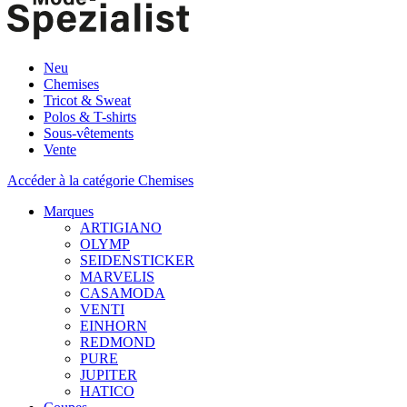
Neu
Chemises
Tricot & Sweat
Polos & T-shirts
Sous-vêtements
Vente
Accéder à la catégorie Chemises
Marques
ARTIGIANO
OLYMP
SEIDENSTICKER
MARVELIS
CASAMODA
VENTI
EINHORN
REDMOND
PURE
JUPITER
HATICO