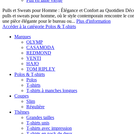
Pull en laine vierge
Pulls et Sweats pour Homme : Élégance et Confort au Quotidien Décou
pulls et sweats pour homme, où le style contemporain rencontre le co
une pièce élégante pour le bureau ou...
Plus d'information
Accéder à la catégorie Polos & T-shirts
Marques
OLYMP
CASAMODA
REDMOND
VENTI
HAJO
TOM RIPLEY
Polos & T-shirts
Polos
T-shirts
T-shirts à manches longues
Coupes
Slim
Régulière
Thèmes
Grandes tailles
T-shirts unis
T-shirts avec impression
T-shirts en pack de deux