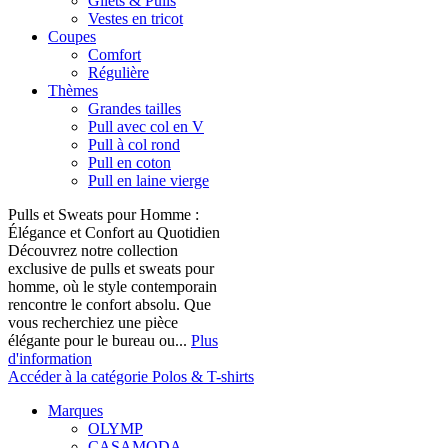
Gilets & Pulls
Vestes en tricot
Coupes
Comfort
Régulière
Thèmes
Grandes tailles
Pull avec col en V
Pull à col rond
Pull en coton
Pull en laine vierge
Pulls et Sweats pour Homme :
Élégance et Confort au Quotidien
Découvrez notre collection
exclusive de pulls et sweats pour
homme, où le style contemporain
rencontre le confort absolu. Que
vous recherchiez une pièce
élégante pour le bureau ou...
Plus
d'information
Accéder à la catégorie Polos & T-shirts
Marques
OLYMP
CASAMODA