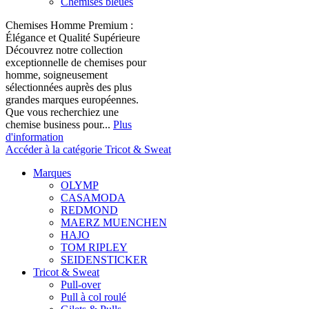
Chemises bleues
Chemises Homme Premium :
Élégance et Qualité Supérieure
Découvrez notre collection
exceptionnelle de chemises pour
homme, soigneusement
sélectionnées auprès des plus
grandes marques européennes.
Que vous recherchiez une
chemise business pour...
Plus
d'information
Accéder à la catégorie Tricot & Sweat
Marques
OLYMP
CASAMODA
REDMOND
MAERZ MUENCHEN
HAJO
TOM RIPLEY
SEIDENSTICKER
Tricot & Sweat
Pull-over
Pull à col roulé