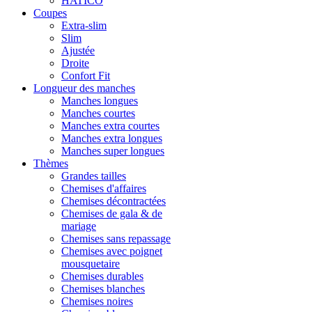
HATICO
Coupes
Extra-slim
Slim
Ajustée
Droite
Confort Fit
Longueur des manches
Manches longues
Manches courtes
Manches extra courtes
Manches extra longues
Manches super longues
Thèmes
Grandes tailles
Chemises d'affaires
Chemises décontractées
Chemises de gala & de
mariage
Chemises sans repassage
Chemises avec poignet
mousquetaire
Chemises durables
Chemises blanches
Chemises noires