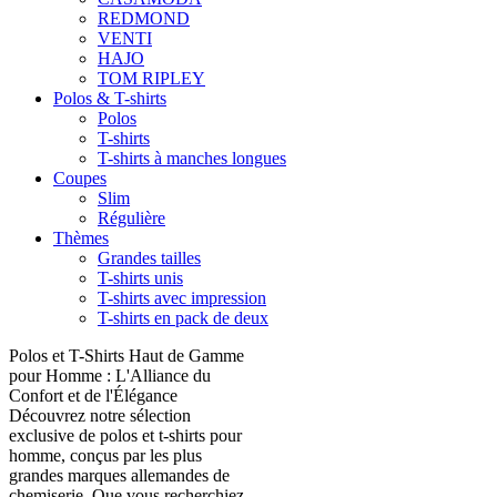
REDMOND
VENTI
HAJO
TOM RIPLEY
Polos & T-shirts
Polos
T-shirts
T-shirts à manches longues
Coupes
Slim
Régulière
Thèmes
Grandes tailles
T-shirts unis
T-shirts avec impression
T-shirts en pack de deux
Polos et T-Shirts Haut de Gamme
pour Homme : L'Alliance du
Confort et de l'Élégance
Découvrez notre sélection
exclusive de polos et t-shirts pour
homme, conçus par les plus
grandes marques allemandes de
chemiserie. Que vous recherchiez