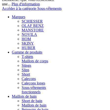
une...
Plus d'information
Accéder à la catégorie Sous-vêtements
Marques
SCHIESSER
OLAF BENZ
MANSTORE
NOVILA
HOM
SKINY
HUBER
Gamme de produits
T-shirts
Maillots de corps
Stings
Slips
Short
Caleçons
Caleçons longs
Sous-vêtements
fonctionnels
Maillots de bain
Short de bain
Maillots de bain
Peignoirs de bain