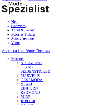
Neu
Chemises
Tricot & Sweat
Polos & T-shirts
Sous-vêtements
Vente
Accéder à la catégorie Chemises
Marques
ARTIGIANO
OLYMP
SEIDENSTICKER
MARVELIS
CASAMODA
VENTI
EINHORN
REDMOND
PURE
JUPITER