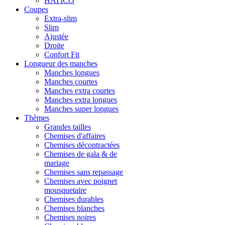
HATICO
Coupes
Extra-slim
Slim
Ajustée
Droite
Confort Fit
Longueur des manches
Manches longues
Manches courtes
Manches extra courtes
Manches extra longues
Manches super longues
Thèmes
Grandes tailles
Chemises d'affaires
Chemises décontractées
Chemises de gala & de
mariage
Chemises sans repassage
Chemises avec poignet
mousquetaire
Chemises durables
Chemises blanches
Chemises noires