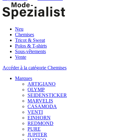
Neu
Chemises
Tricot & Sweat
Polos & T-shirts
Sous-vêtements
Vente
Accéder à la catégorie Chemises
Marques
ARTIGIANO
OLYMP
SEIDENSTICKER
MARVELIS
CASAMODA
VENTI
EINHORN
REDMOND
PURE
JUPITER