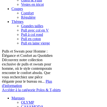
Gilets & Pulls
Vestes en tricot
Coupes
Comfort
Régulière
Thèmes
Grandes tailles
Pull avec col en V
Pull à col rond
Pull en coton
Pull en laine vierge
Pulls et Sweats pour Homme :
Élégance et Confort au Quotidien
Découvrez notre collection
exclusive de pulls et sweats pour
homme, où le style contemporain
rencontre le confort absolu. Que
vous recherchiez une pièce
élégante pour le bureau ou...
Plus
d'information
Accéder à la catégorie Polos & T-shirts
Marques
OLYMP
CASAMODA