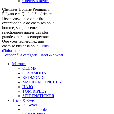
Chemises bleues
Chemises Homme Premium :
Élégance et Qualité Supérieure
Découvrez notre collection
exceptionnelle de chemises pour
homme, soigneusement
sélectionnées auprès des plus
grandes marques européennes.
Que vous recherchiez une
chemise business pour...
Plus
d'information
Accéder à la catégorie Tricot & Sweat
Marques
OLYMP
CASAMODA
REDMOND
MAERZ MUENCHEN
HAJO
TOM RIPLEY
SEIDENSTICKER
Tricot & Sweat
Pull-over
Pull à col roulé