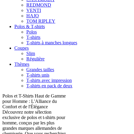
REDMOND
VENTI
HAJO
TOM RIPLEY
Polos & T-shirts
Polos
T-shirts
T-shirts à manches longues
Coupes
Slim
Régulière
Thèmes
Grandes tailles
T-shirts unis
T-shirts avec impression
T-shirts en pack de deux
Polos et T-Shirts Haut de Gamme
pour Homme : L'Alliance du
Confort et de l'Élégance
Découvrez notre sélection
exclusive de polos et t-shirts pour
homme, conçus par les plus
grandes marques allemandes de
chemiserie. Que vous recherchiez