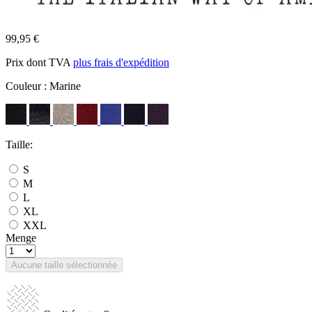
99,95 €
Prix dont TVA
plus frais d'expédition
Couleur :
Marine
Taille:
S
M
L
XL
XXL
Menge
Aucune taille sélectionnée