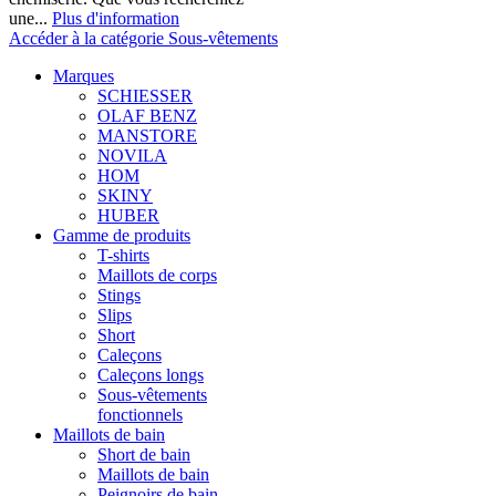
une...
Plus d'information
Accéder à la catégorie Sous-vêtements
Marques
SCHIESSER
OLAF BENZ
MANSTORE
NOVILA
HOM
SKINY
HUBER
Gamme de produits
T-shirts
Maillots de corps
Stings
Slips
Short
Caleçons
Caleçons longs
Sous-vêtements
fonctionnels
Maillots de bain
Short de bain
Maillots de bain
Peignoirs de bain