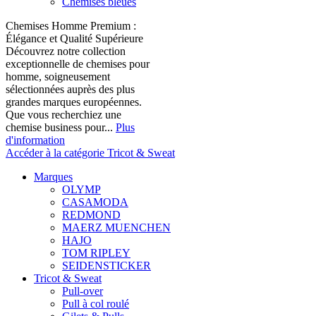
Chemises bleues
Chemises Homme Premium :
Élégance et Qualité Supérieure
Découvrez notre collection
exceptionnelle de chemises pour
homme, soigneusement
sélectionnées auprès des plus
grandes marques européennes.
Que vous recherchiez une
chemise business pour...
Plus
d'information
Accéder à la catégorie Tricot & Sweat
Marques
OLYMP
CASAMODA
REDMOND
MAERZ MUENCHEN
HAJO
TOM RIPLEY
SEIDENSTICKER
Tricot & Sweat
Pull-over
Pull à col roulé