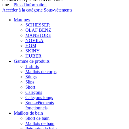
une...
Plus d'information
Accéder à la catégorie Sous-vêtements
Marques
SCHIESSER
OLAF BENZ
MANSTORE
NOVILA
HOM
SKINY
HUBER
Gamme de produits
T-shirts
Maillots de corps
Stings
Slips
Short
Caleçons
Caleçons longs
Sous-vêtements
fonctionnels
Maillots de bain
Short de bain
Maillots de bain
Peignoirs de bain