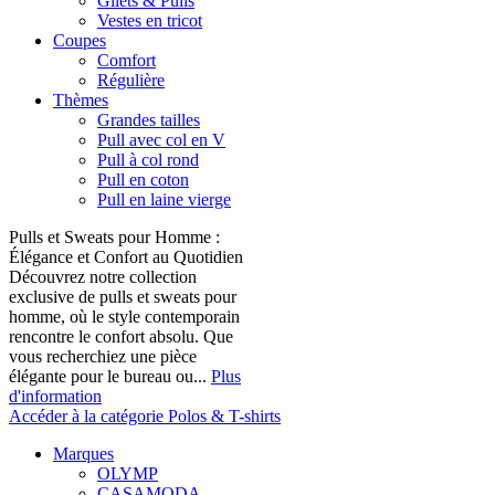
Gilets & Pulls
Vestes en tricot
Coupes
Comfort
Régulière
Thèmes
Grandes tailles
Pull avec col en V
Pull à col rond
Pull en coton
Pull en laine vierge
Pulls et Sweats pour Homme :
Élégance et Confort au Quotidien
Découvrez notre collection
exclusive de pulls et sweats pour
homme, où le style contemporain
rencontre le confort absolu. Que
vous recherchiez une pièce
élégante pour le bureau ou...
Plus
d'information
Accéder à la catégorie Polos & T-shirts
Marques
OLYMP
CASAMODA