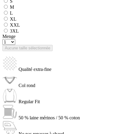
S
M
L
XL
XXL
3XL
Menge
Aucune taille sélectionnée
Qualité extra-fine
Col rond
Regular Fit
50 % laine mérinos / 50 % coton
Ne pas repasser à chaud