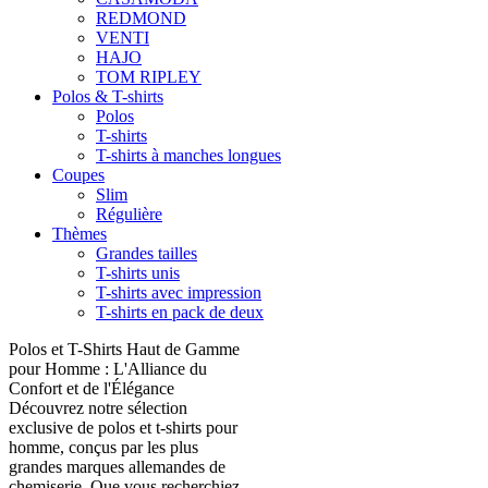
REDMOND
VENTI
HAJO
TOM RIPLEY
Polos & T-shirts
Polos
T-shirts
T-shirts à manches longues
Coupes
Slim
Régulière
Thèmes
Grandes tailles
T-shirts unis
T-shirts avec impression
T-shirts en pack de deux
Polos et T-Shirts Haut de Gamme
pour Homme : L'Alliance du
Confort et de l'Élégance
Découvrez notre sélection
exclusive de polos et t-shirts pour
homme, conçus par les plus
grandes marques allemandes de
chemiserie. Que vous recherchiez