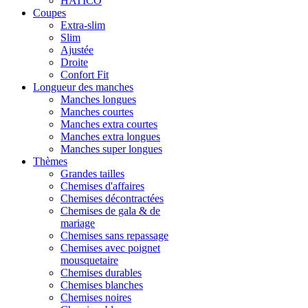
HATICO
Coupes
Extra-slim
Slim
Ajustée
Droite
Confort Fit
Longueur des manches
Manches longues
Manches courtes
Manches extra courtes
Manches extra longues
Manches super longues
Thèmes
Grandes tailles
Chemises d'affaires
Chemises décontractées
Chemises de gala & de
mariage
Chemises sans repassage
Chemises avec poignet
mousquetaire
Chemises durables
Chemises blanches
Chemises noires