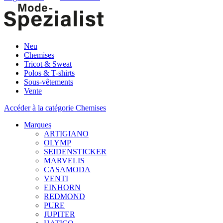
Neu
Chemises
Tricot & Sweat
Polos & T-shirts
Sous-vêtements
Vente
Accéder à la catégorie Chemises
Marques
ARTIGIANO
OLYMP
SEIDENSTICKER
MARVELIS
CASAMODA
VENTI
EINHORN
REDMOND
PURE
JUPITER