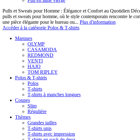
Pull en laine vierge
Pulls et Sweats pour Homme : Élégance et Confort au Quotidien Décou
pulls et sweats pour homme, où le style contemporain rencontre le co
une pièce élégante pour le bureau ou...
Plus d'information
Accéder à la catégorie Polos & T-shirts
Marques
OLYMP
CASAMODA
REDMOND
VENTI
HAJO
TOM RIPLEY
Polos & T-shirts
Polos
T-shirts
T-shirts à manches longues
Coupes
Slim
Régulière
Thèmes
Grandes tailles
T-shirts unis
T-shirts avec impression
T-shirts en pack de deux