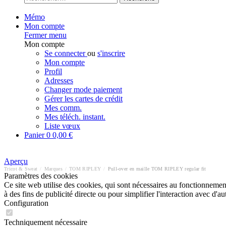
Mémo
Mon compte
Fermer menu
Mon compte
Se connecter
ou
s'inscrire
Mon compte
Profil
Adresses
Changer mode paiement
Gérer les cartes de crédit
Mes comm.
Mes téléch. instant.
Liste vœux
Panier
0
0,00 €
Aperçu
Tricot & Sweat
/
Marques
/
TOM RIPLEY
/
Pull-over en maille TOM RIPLEY regular fit
Paramètres des cookies
Ce site web utilise des cookies, qui sont nécessaires au fonctionnement 
à des fins de publicité directe ou pour simplifier l'interaction avec d'
Configuration
Techniquement nécessaire