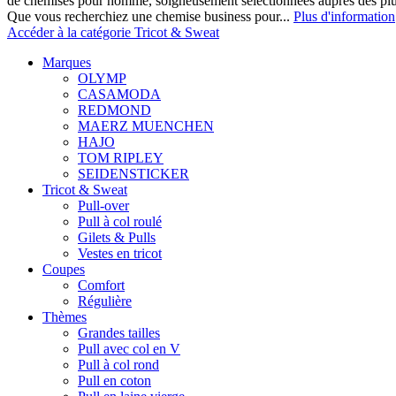
de chemises pour homme, soigneusement sélectionnées auprès des pl
Que vous recherchiez une chemise business pour...
Plus d'information
Accéder à la catégorie Tricot & Sweat
Marques
OLYMP
CASAMODA
REDMOND
MAERZ MUENCHEN
HAJO
TOM RIPLEY
SEIDENSTICKER
Tricot & Sweat
Pull-over
Pull à col roulé
Gilets & Pulls
Vestes en tricot
Coupes
Comfort
Régulière
Thèmes
Grandes tailles
Pull avec col en V
Pull à col rond
Pull en coton