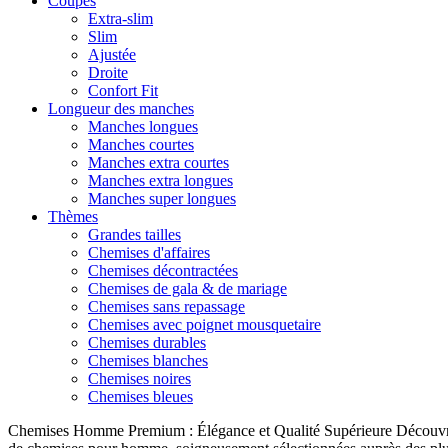
Coupes
Extra-slim
Slim
Ajustée
Droite
Confort Fit
Longueur des manches
Manches longues
Manches courtes
Manches extra courtes
Manches extra longues
Manches super longues
Thèmes
Grandes tailles
Chemises d'affaires
Chemises décontractées
Chemises de gala & de mariage
Chemises sans repassage
Chemises avec poignet mousquetaire
Chemises durables
Chemises blanches
Chemises noires
Chemises bleues
Chemises Homme Premium : Élégance et Qualité Supérieure Découvrez