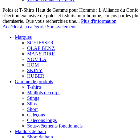
Polos et T-Shirts Haut de Gamme pour Homme : L'Alliance du Confor
sélection exclusive de polos et t-shirts pour homme, conçus par les p
chemiserie. Que vous recherchiez une...
Plus d'information
Accéder à la catégorie Sous-vêtements
Marques
SCHIESSER
OLAF BENZ
MANSTORE
NOVILA
HOM
SKINY
HUBER
Gamme de produits
T-shirts
Maillots de corps
Stings
Slips
Short
Caleçons
Caleçons longs
Sous-vêtements fonctionnels
Maillots de bain
Short de bain