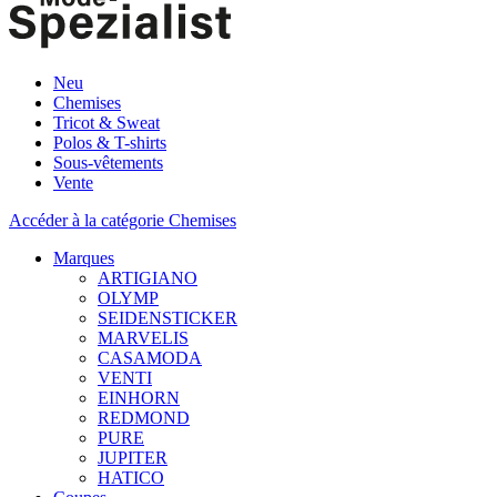
Neu
Chemises
Tricot & Sweat
Polos & T-shirts
Sous-vêtements
Vente
Accéder à la catégorie Chemises
Marques
ARTIGIANO
OLYMP
SEIDENSTICKER
MARVELIS
CASAMODA
VENTI
EINHORN
REDMOND
PURE
JUPITER
HATICO