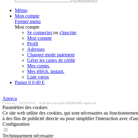
Mémo
Mon compte
Fermer menu
Mon compte
Se connecter
ou
s'inscrire
Mon compte
Profil
Adresses
Changer mode paiement
Gérer les cartes de crédit
Mes comm.
Mes téléch. instant.
Liste vœux
Panier
0
0,00 €
Aperçu
Chemises
/
REDMOND
/
Pull-over en maille REDMOND regular fit
Paramètres des cookies
Ce site web utilise des cookies, qui sont nécessaires au fonctionnement 
à des fins de publicité directe ou pour simplifier l'interaction avec d'
Configuration
Techniquement nécessaire