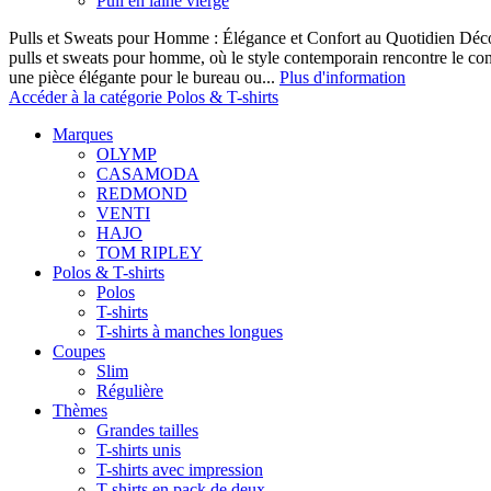
Pull en laine vierge
Pulls et Sweats pour Homme : Élégance et Confort au Quotidien Décou
pulls et sweats pour homme, où le style contemporain rencontre le co
une pièce élégante pour le bureau ou...
Plus d'information
Accéder à la catégorie Polos & T-shirts
Marques
OLYMP
CASAMODA
REDMOND
VENTI
HAJO
TOM RIPLEY
Polos & T-shirts
Polos
T-shirts
T-shirts à manches longues
Coupes
Slim
Régulière
Thèmes
Grandes tailles
T-shirts unis
T-shirts avec impression
T-shirts en pack de deux