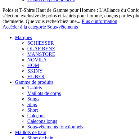
Polos et T-Shirts Haut de Gamme pour Homme : L'Alliance du Confor
sélection exclusive de polos et t-shirts pour homme, conçus par les p
chemiserie. Que vous recherchiez une...
Plus d'information
Accéder à la catégorie Sous-vêtements
Marques
SCHIESSER
OLAF BENZ
MANSTORE
NOVILA
HOM
SKINY
HUBER
Gamme de produits
T-shirts
Maillots de corps
Stings
Slips
Short
Caleçons
Caleçons longs
Sous-vêtements fonctionnels
Maillots de bain
Short de bain