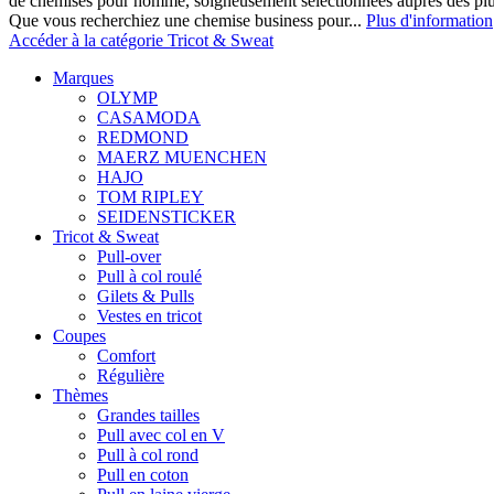
de chemises pour homme, soigneusement sélectionnées auprès des pl
Que vous recherchiez une chemise business pour...
Plus d'information
Accéder à la catégorie Tricot & Sweat
Marques
OLYMP
CASAMODA
REDMOND
MAERZ MUENCHEN
HAJO
TOM RIPLEY
SEIDENSTICKER
Tricot & Sweat
Pull-over
Pull à col roulé
Gilets & Pulls
Vestes en tricot
Coupes
Comfort
Régulière
Thèmes
Grandes tailles
Pull avec col en V
Pull à col rond
Pull en coton