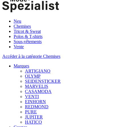
Neu
Chemises
Tricot & Sweat
Polos & T-shirts
Sous-vêtements
Vente
Accéder à la catégorie Chemises
Marques
ARTIGIANO
OLYMP
SEIDENSTICKER
MARVELIS
CASAMODA
VENTI
EINHORN
REDMOND
PURE
JUPITER
HATICO