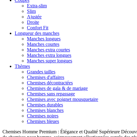
Coupes
Extra-slim
Slim
Ajustée
Droite
Confort Fit
Longueur des manches
Manches longues
Manches courtes
Manches extra courtes
Manches extra longues
Manches super longues
Thèmes
Grandes tailles
Chemises d'affaires
Chemises décontractées
Chemises de gala & de mariage
Chemises sans repassage
Chemises avec poignet mousquetaire
Chemises durables
Chemises blanches
Chemises noires
Chemises bleues
Chemises Homme Premium : Élégance et Qualité Supérieure Découvrez