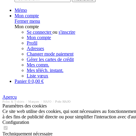
Mémo
Mon compte
Fermer menu
Mon compte
Se connecter
ou
s'inscrire
Mon compte
Profil
Adresses
Changer mode paiement
Gérer les cartes de crédit
Mes comm.
Mes téléch. instant.
Liste vœux
Panier
0
0,00 €
Aperçu
Polos & T-shirts
/
Marques
/
HAJO
/
Polo HAJO
Paramètres des cookies
Ce site web utilise des cookies, qui sont nécessaires au fonctionnement 
à des fins de publicité directe ou pour simplifier l'interaction avec d'
Configuration
Techniquement nécessaire