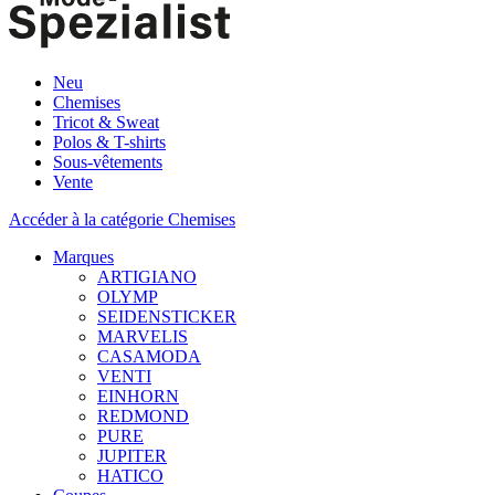
Neu
Chemises
Tricot & Sweat
Polos & T-shirts
Sous-vêtements
Vente
Accéder à la catégorie Chemises
Marques
ARTIGIANO
OLYMP
SEIDENSTICKER
MARVELIS
CASAMODA
VENTI
EINHORN
REDMOND
PURE
JUPITER
HATICO