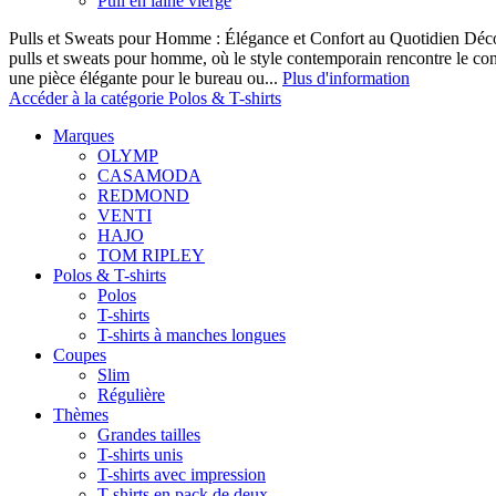
Pull en laine vierge
Pulls et Sweats pour Homme : Élégance et Confort au Quotidien Décou
pulls et sweats pour homme, où le style contemporain rencontre le co
une pièce élégante pour le bureau ou...
Plus d'information
Accéder à la catégorie Polos & T-shirts
Marques
OLYMP
CASAMODA
REDMOND
VENTI
HAJO
TOM RIPLEY
Polos & T-shirts
Polos
T-shirts
T-shirts à manches longues
Coupes
Slim
Régulière
Thèmes
Grandes tailles
T-shirts unis
T-shirts avec impression
T-shirts en pack de deux