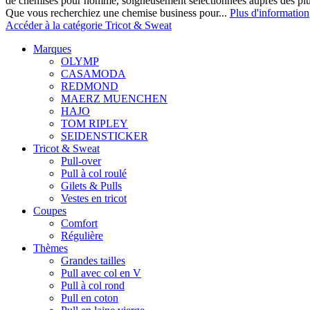
de chemises pour homme, soigneusement sélectionnées auprès des pl
Que vous recherchiez une chemise business pour...
Plus d'information
Accéder à la catégorie Tricot & Sweat
Marques
OLYMP
CASAMODA
REDMOND
MAERZ MUENCHEN
HAJO
TOM RIPLEY
SEIDENSTICKER
Tricot & Sweat
Pull-over
Pull à col roulé
Gilets & Pulls
Vestes en tricot
Coupes
Comfort
Régulière
Thèmes
Grandes tailles
Pull avec col en V
Pull à col rond
Pull en coton