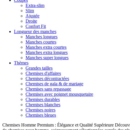
Coupes
Extra-slim
Slim
Ajustée
Droite
Confort Fit
Longueur des manches
Manches longues
Manches courtes
Manches extra courtes
Manches extra longues
Manches super longues
Thèmes
Grandes tailles
Chemises d'affaires
Chemises décontractées
Chemises de gala & de mariage
Chemises sans repassage
Chemises avec poignet mousquetaire
Chemises durables
Chemises blanches
Chemises noires
Chemises bleues
Chemises Homme Premium : Élégance et Qualité Supérieure Découvrez