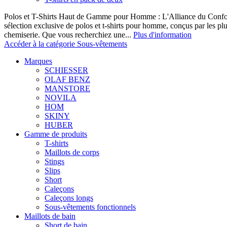
Polos et T-Shirts Haut de Gamme pour Homme : L'Alliance du Confor
sélection exclusive de polos et t-shirts pour homme, conçus par les p
chemiserie. Que vous recherchiez une...
Plus d'information
Accéder à la catégorie Sous-vêtements
Marques
SCHIESSER
OLAF BENZ
MANSTORE
NOVILA
HOM
SKINY
HUBER
Gamme de produits
T-shirts
Maillots de corps
Stings
Slips
Short
Caleçons
Caleçons longs
Sous-vêtements fonctionnels
Maillots de bain
Short de bain