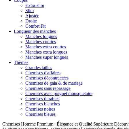
Coupes
Extra-slim
Slim
Ajustée
Droite
Confort Fit
Longueur des manches
Manches longues
Manches courtes
Manches extra courtes
Manches extra longues
Manches super longues
Thèmes
Grandes tailles
Chemises d'affaires
Chemises décontractées
Chemises de gala & de mariage
Chemises sans repassage
Chemises avec poignet mousquetaire
Chemises durables
Chemises blanches
Chemises noires
Chemises bleues
Chemises Homme Premium : Élégance et Qualité Supérieure Découvrez