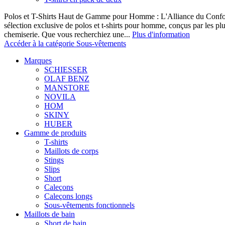
Polos et T-Shirts Haut de Gamme pour Homme : L'Alliance du Confor
sélection exclusive de polos et t-shirts pour homme, conçus par les p
chemiserie. Que vous recherchiez une...
Plus d'information
Accéder à la catégorie Sous-vêtements
Marques
SCHIESSER
OLAF BENZ
MANSTORE
NOVILA
HOM
SKINY
HUBER
Gamme de produits
T-shirts
Maillots de corps
Stings
Slips
Short
Caleçons
Caleçons longs
Sous-vêtements fonctionnels
Maillots de bain
Short de bain