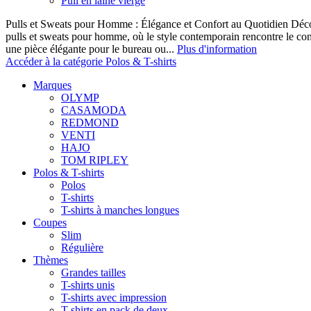
Pull en laine vierge
Pulls et Sweats pour Homme : Élégance et Confort au Quotidien Décou
pulls et sweats pour homme, où le style contemporain rencontre le co
une pièce élégante pour le bureau ou...
Plus d'information
Accéder à la catégorie Polos & T-shirts
Marques
OLYMP
CASAMODA
REDMOND
VENTI
HAJO
TOM RIPLEY
Polos & T-shirts
Polos
T-shirts
T-shirts à manches longues
Coupes
Slim
Régulière
Thèmes
Grandes tailles
T-shirts unis
T-shirts avec impression
T-shirts en pack de deux