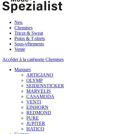
Neu
Chemises
Tricot & Sweat
Polos & T-shirts
Sous-vêtements
Vente
Accéder à la catégorie Chemises
Marques
ARTIGIANO
OLYMP
SEIDENSTICKER
MARVELIS
CASAMODA
VENTI
EINHORN
REDMOND
PURE
JUPITER
HATICO