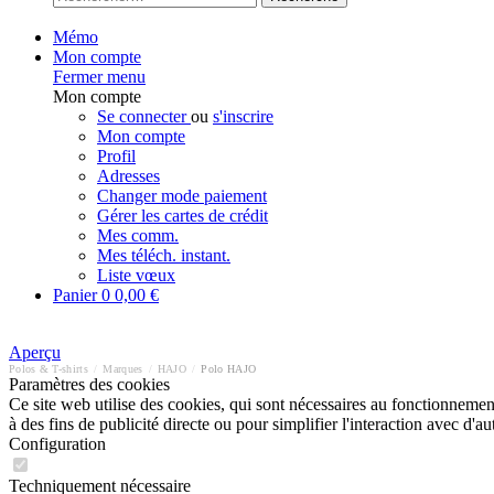
Mémo
Mon compte
Fermer menu
Mon compte
Se connecter
ou
s'inscrire
Mon compte
Profil
Adresses
Changer mode paiement
Gérer les cartes de crédit
Mes comm.
Mes téléch. instant.
Liste vœux
Panier
0
0,00 €
Aperçu
Polos & T-shirts
/
Marques
/
HAJO
/
Polo HAJO
Paramètres des cookies
Ce site web utilise des cookies, qui sont nécessaires au fonctionnement 
à des fins de publicité directe ou pour simplifier l'interaction avec d'
Configuration
Techniquement nécessaire