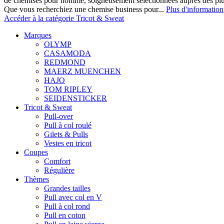
de chemises pour homme, soigneusement sélectionnées auprès des pl
Que vous recherchiez une chemise business pour...
Plus d'information
Accéder à la catégorie Tricot & Sweat
Marques
OLYMP
CASAMODA
REDMOND
MAERZ MUENCHEN
HAJO
TOM RIPLEY
SEIDENSTICKER
Tricot & Sweat
Pull-over
Pull à col roulé
Gilets & Pulls
Vestes en tricot
Coupes
Comfort
Régulière
Thèmes
Grandes tailles
Pull avec col en V
Pull à col rond
Pull en coton