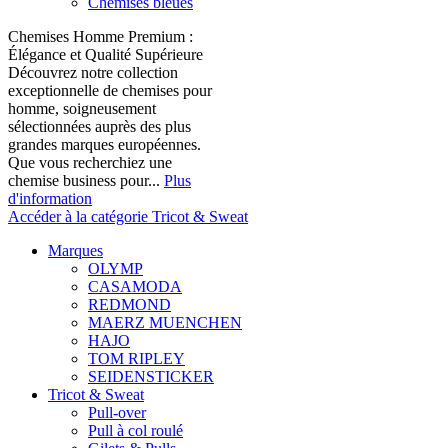
Chemises bleues
Chemises Homme Premium :
Élégance et Qualité Supérieure
Découvrez notre collection
exceptionnelle de chemises pour
homme, soigneusement
sélectionnées auprès des plus
grandes marques européennes.
Que vous recherchiez une
chemise business pour...
Plus
d'information
Accéder à la catégorie Tricot & Sweat
Marques
OLYMP
CASAMODA
REDMOND
MAERZ MUENCHEN
HAJO
TOM RIPLEY
SEIDENSTICKER
Tricot & Sweat
Pull-over
Pull à col roulé