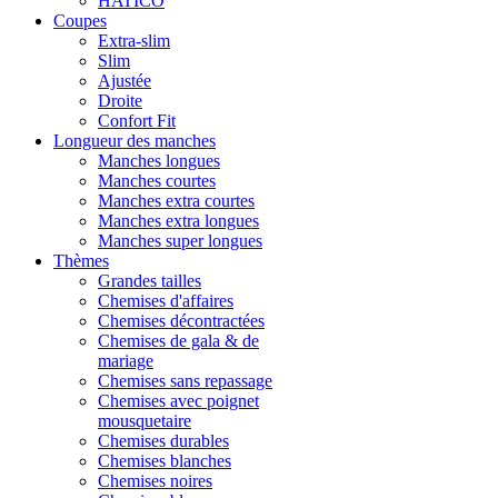
HATICO
Coupes
Extra-slim
Slim
Ajustée
Droite
Confort Fit
Longueur des manches
Manches longues
Manches courtes
Manches extra courtes
Manches extra longues
Manches super longues
Thèmes
Grandes tailles
Chemises d'affaires
Chemises décontractées
Chemises de gala & de
mariage
Chemises sans repassage
Chemises avec poignet
mousquetaire
Chemises durables
Chemises blanches
Chemises noires