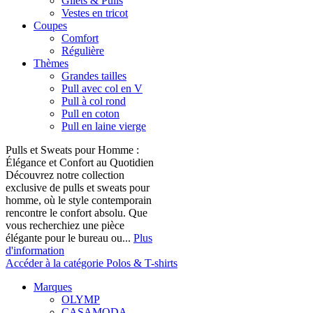
Gilets & Pulls
Vestes en tricot
Coupes
Comfort
Régulière
Thèmes
Grandes tailles
Pull avec col en V
Pull à col rond
Pull en coton
Pull en laine vierge
Pulls et Sweats pour Homme :
Élégance et Confort au Quotidien
Découvrez notre collection
exclusive de pulls et sweats pour
homme, où le style contemporain
rencontre le confort absolu. Que
vous recherchiez une pièce
élégante pour le bureau ou...
Plus
d'information
Accéder à la catégorie Polos & T-shirts
Marques
OLYMP
CASAMODA