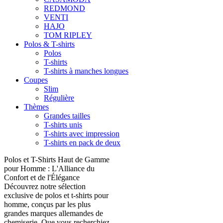
REDMOND
VENTI
HAJO
TOM RIPLEY
Polos & T-shirts
Polos
T-shirts
T-shirts à manches longues
Coupes
Slim
Régulière
Thèmes
Grandes tailles
T-shirts unis
T-shirts avec impression
T-shirts en pack de deux
Polos et T-Shirts Haut de Gamme
pour Homme : L'Alliance du
Confort et de l'Élégance
Découvrez notre sélection
exclusive de polos et t-shirts pour
homme, conçus par les plus
grandes marques allemandes de
chemiserie. Que vous recherchiez