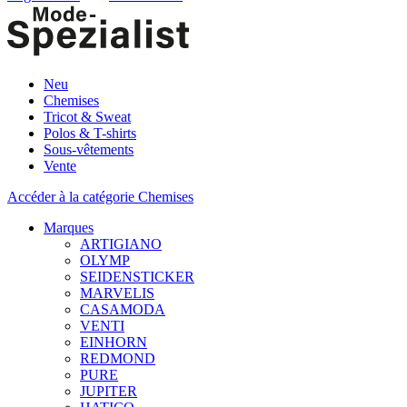
Neu
Chemises
Tricot & Sweat
Polos & T-shirts
Sous-vêtements
Vente
Accéder à la catégorie Chemises
Marques
ARTIGIANO
OLYMP
SEIDENSTICKER
MARVELIS
CASAMODA
VENTI
EINHORN
REDMOND
PURE
JUPITER