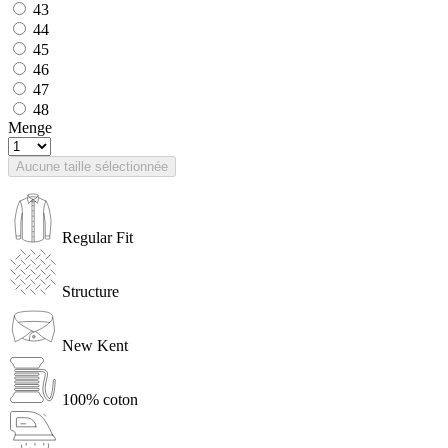
43
44
45
46
47
48
Menge
Aucune taille sélectionnée
Regular Fit
Structure
New Kent
100% coton