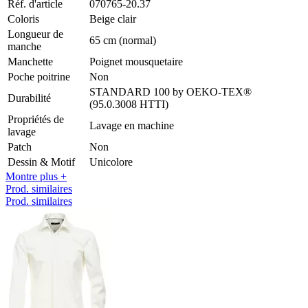
Réf. d'article
070765-20.37
Coloris
Beige clair
Longueur de
65 cm (normal)
manche
Manchette
Poignet mousquetaire
Poche poitrine
Non
STANDARD 100 by OEKO-TEX®
Durabilité
(95.0.3008 HTTI)
Propriétés de
Lavage en machine
lavage
Patch
Non
Dessin & Motif
Unicolore
Montre plus +
Prod. similaires
Prod. similaires