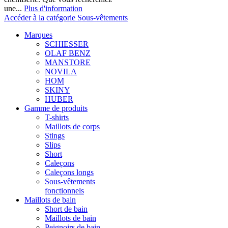
une...
Plus d'information
Accéder à la catégorie Sous-vêtements
Marques
SCHIESSER
OLAF BENZ
MANSTORE
NOVILA
HOM
SKINY
HUBER
Gamme de produits
T-shirts
Maillots de corps
Stings
Slips
Short
Caleçons
Caleçons longs
Sous-vêtements
fonctionnels
Maillots de bain
Short de bain
Maillots de bain
Peignoirs de bain