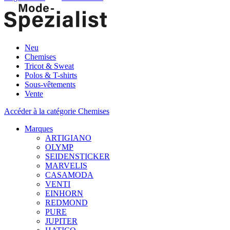
Neu
Chemises
Tricot & Sweat
Polos & T-shirts
Sous-vêtements
Vente
Accéder à la catégorie Chemises
Marques
ARTIGIANO
OLYMP
SEIDENSTICKER
MARVELIS
CASAMODA
VENTI
EINHORN
REDMOND
PURE
JUPITER