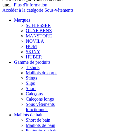
une...
Plus d'information
Accéder à la catégorie Sous-vêtements
Marques
SCHIESSER
OLAF BENZ
MANSTORE
NOVILA
HOM
SKINY
HUBER
Gamme de produits
T-shirts
Maillots de corps
Stings
Slips
Short
Caleçons
Caleçons longs
Sous-vêtements
fonctionnels
Maillots de bain
Short de bain
Maillots de bain
Peignoirs de bain