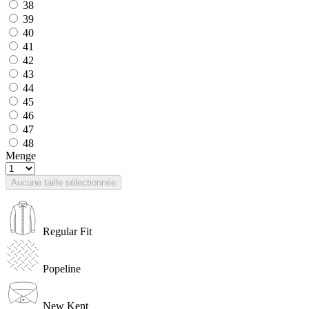
38
39
40
41
42
43
44
45
46
47
48
Menge
Aucune taille sélectionnée
Regular Fit
Popeline
New Kent