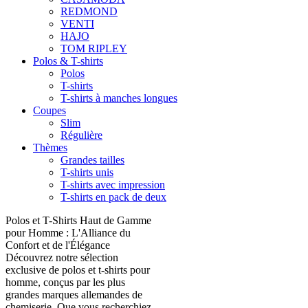
REDMOND
VENTI
HAJO
TOM RIPLEY
Polos & T-shirts
Polos
T-shirts
T-shirts à manches longues
Coupes
Slim
Régulière
Thèmes
Grandes tailles
T-shirts unis
T-shirts avec impression
T-shirts en pack de deux
Polos et T-Shirts Haut de Gamme
pour Homme : L'Alliance du
Confort et de l'Élégance
Découvrez notre sélection
exclusive de polos et t-shirts pour
homme, conçus par les plus
grandes marques allemandes de
chemiserie. Que vous recherchiez