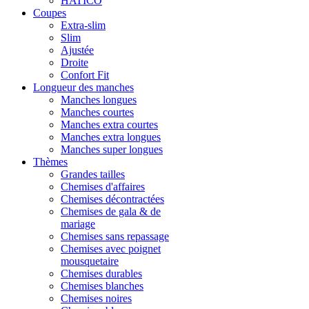
HATICO
Coupes
Extra-slim
Slim
Ajustée
Droite
Confort Fit
Longueur des manches
Manches longues
Manches courtes
Manches extra courtes
Manches extra longues
Manches super longues
Thèmes
Grandes tailles
Chemises d'affaires
Chemises décontractées
Chemises de gala & de
mariage
Chemises sans repassage
Chemises avec poignet
mousquetaire
Chemises durables
Chemises blanches
Chemises noires