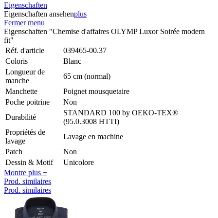
Eigenschaften
Eigenschaften ansehen
plus
Fermer menu
Eigenschaften "Chemise d'affaires OLYMP Luxor Soirée modern
fit"
Réf. d'article
039465-00.37
Coloris
Blanc
Longueur de
65 cm (normal)
manche
Manchette
Poignet mousquetaire
Poche poitrine
Non
STANDARD 100 by OEKO-TEX®
Durabilité
(95.0.3008 HTTI)
Propriétés de
Lavage en machine
lavage
Patch
Non
Dessin & Motif
Unicolore
Montre plus +
Prod. similaires
Prod. similaires