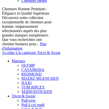
Chemises bleues
Chemises Homme Premium :
Élégance et Qualité Supérieure
Découvrez notre collection
exceptionnelle de chemises pour
homme, soigneusement
sélectionnées auprès des plus
grandes marques européennes.
Que vous recherchiez une
chemise business pour...
Plus
d'information
Accéder à la catégorie Tricot & Sweat
Marques
OLYMP
CASAMODA
REDMOND
MAERZ MUENCHEN
HAJO
TOM RIPLEY
SEIDENSTICKER
Tricot & Sweat
Pull-over
Pull à col roulé