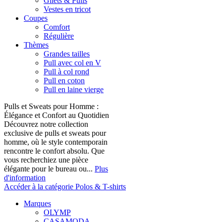
Gilets & Pulls
Vestes en tricot
Coupes
Comfort
Régulière
Thèmes
Grandes tailles
Pull avec col en V
Pull à col rond
Pull en coton
Pull en laine vierge
Pulls et Sweats pour Homme :
Élégance et Confort au Quotidien
Découvrez notre collection
exclusive de pulls et sweats pour
homme, où le style contemporain
rencontre le confort absolu. Que
vous recherchiez une pièce
élégante pour le bureau ou...
Plus
d'information
Accéder à la catégorie Polos & T-shirts
Marques
OLYMP
CASAMODA