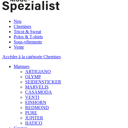
Neu
Chemises
Tricot & Sweat
Polos & T-shirts
Sous-vêtements
Vente
Accéder à la catégorie Chemises
Marques
ARTIGIANO
OLYMP
SEIDENSTICKER
MARVELIS
CASAMODA
VENTI
EINHORN
REDMOND
PURE
JUPITER
HATICO