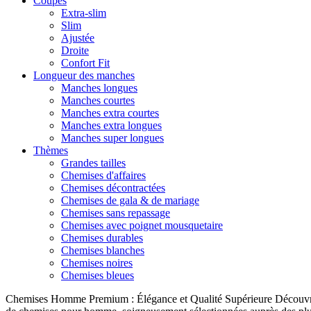
Coupes
Extra-slim
Slim
Ajustée
Droite
Confort Fit
Longueur des manches
Manches longues
Manches courtes
Manches extra courtes
Manches extra longues
Manches super longues
Thèmes
Grandes tailles
Chemises d'affaires
Chemises décontractées
Chemises de gala & de mariage
Chemises sans repassage
Chemises avec poignet mousquetaire
Chemises durables
Chemises blanches
Chemises noires
Chemises bleues
Chemises Homme Premium : Élégance et Qualité Supérieure Découvrez