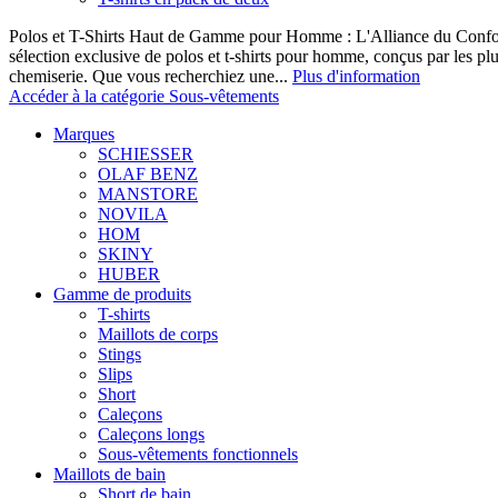
Polos et T-Shirts Haut de Gamme pour Homme : L'Alliance du Confor
sélection exclusive de polos et t-shirts pour homme, conçus par les p
chemiserie. Que vous recherchiez une...
Plus d'information
Accéder à la catégorie Sous-vêtements
Marques
SCHIESSER
OLAF BENZ
MANSTORE
NOVILA
HOM
SKINY
HUBER
Gamme de produits
T-shirts
Maillots de corps
Stings
Slips
Short
Caleçons
Caleçons longs
Sous-vêtements fonctionnels
Maillots de bain
Short de bain