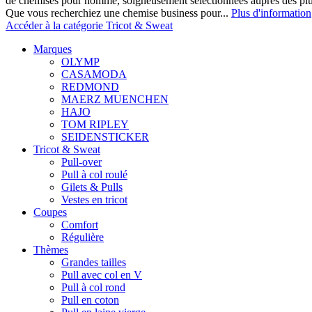
de chemises pour homme, soigneusement sélectionnées auprès des pl
Que vous recherchiez une chemise business pour...
Plus d'information
Accéder à la catégorie Tricot & Sweat
Marques
OLYMP
CASAMODA
REDMOND
MAERZ MUENCHEN
HAJO
TOM RIPLEY
SEIDENSTICKER
Tricot & Sweat
Pull-over
Pull à col roulé
Gilets & Pulls
Vestes en tricot
Coupes
Comfort
Régulière
Thèmes
Grandes tailles
Pull avec col en V
Pull à col rond
Pull en coton