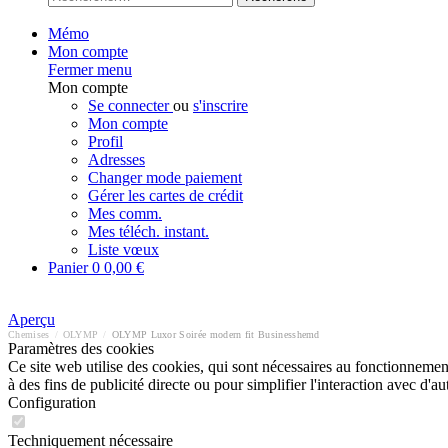
Mémo
Mon compte
Fermer menu
Mon compte
Se connecter
ou
s'inscrire
Mon compte
Profil
Adresses
Changer mode paiement
Gérer les cartes de crédit
Mes comm.
Mes téléch. instant.
Liste vœux
Panier
0
0,00 €
Aperçu
Chemises
/
OLYMP
/
OLYMP Luxor Soirée modern fit Businesshemd
Paramètres des cookies
Ce site web utilise des cookies, qui sont nécessaires au fonctionnement 
à des fins de publicité directe ou pour simplifier l'interaction avec d'
Configuration
Techniquement nécessaire