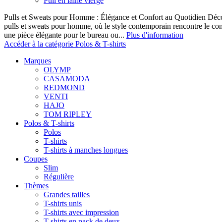
Pull en laine vierge
Pulls et Sweats pour Homme : Élégance et Confort au Quotidien Décou
pulls et sweats pour homme, où le style contemporain rencontre le co
une pièce élégante pour le bureau ou...
Plus d'information
Accéder à la catégorie Polos & T-shirts
Marques
OLYMP
CASAMODA
REDMOND
VENTI
HAJO
TOM RIPLEY
Polos & T-shirts
Polos
T-shirts
T-shirts à manches longues
Coupes
Slim
Régulière
Thèmes
Grandes tailles
T-shirts unis
T-shirts avec impression
T-shirts en pack de deux