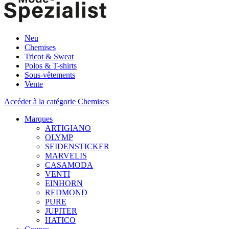
Neu
Chemises
Tricot & Sweat
Polos & T-shirts
Sous-vêtements
Vente
Accéder à la catégorie Chemises
Marques
ARTIGIANO
OLYMP
SEIDENSTICKER
MARVELIS
CASAMODA
VENTI
EINHORN
REDMOND
PURE
JUPITER
HATICO