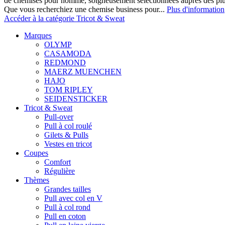
de chemises pour homme, soigneusement sélectionnées auprès des pl
Que vous recherchiez une chemise business pour...
Plus d'information
Accéder à la catégorie Tricot & Sweat
Marques
OLYMP
CASAMODA
REDMOND
MAERZ MUENCHEN
HAJO
TOM RIPLEY
SEIDENSTICKER
Tricot & Sweat
Pull-over
Pull à col roulé
Gilets & Pulls
Vestes en tricot
Coupes
Comfort
Régulière
Thèmes
Grandes tailles
Pull avec col en V
Pull à col rond
Pull en coton