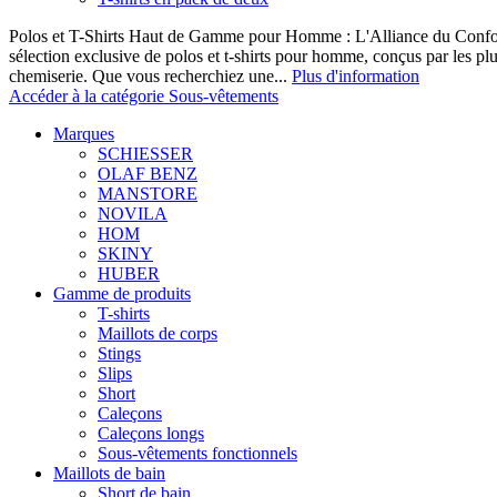
Polos et T-Shirts Haut de Gamme pour Homme : L'Alliance du Confor
sélection exclusive de polos et t-shirts pour homme, conçus par les p
chemiserie. Que vous recherchiez une...
Plus d'information
Accéder à la catégorie Sous-vêtements
Marques
SCHIESSER
OLAF BENZ
MANSTORE
NOVILA
HOM
SKINY
HUBER
Gamme de produits
T-shirts
Maillots de corps
Stings
Slips
Short
Caleçons
Caleçons longs
Sous-vêtements fonctionnels
Maillots de bain
Short de bain