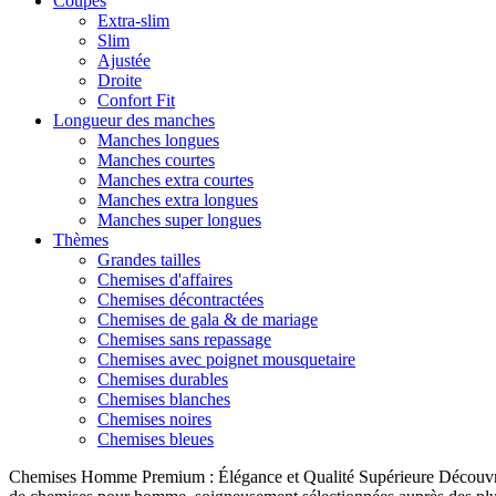
Coupes
Extra-slim
Slim
Ajustée
Droite
Confort Fit
Longueur des manches
Manches longues
Manches courtes
Manches extra courtes
Manches extra longues
Manches super longues
Thèmes
Grandes tailles
Chemises d'affaires
Chemises décontractées
Chemises de gala & de mariage
Chemises sans repassage
Chemises avec poignet mousquetaire
Chemises durables
Chemises blanches
Chemises noires
Chemises bleues
Chemises Homme Premium : Élégance et Qualité Supérieure Découvrez