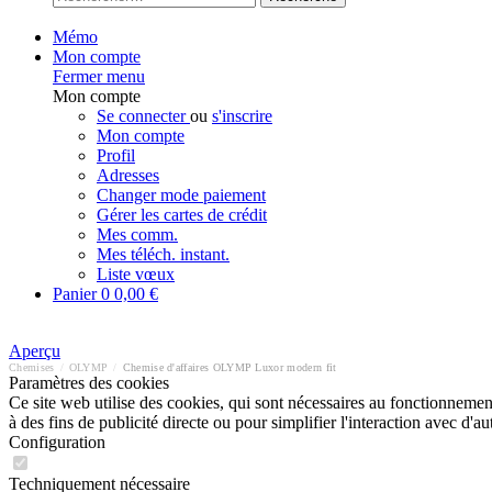
Mémo
Mon compte
Fermer menu
Mon compte
Se connecter
ou
s'inscrire
Mon compte
Profil
Adresses
Changer mode paiement
Gérer les cartes de crédit
Mes comm.
Mes téléch. instant.
Liste vœux
Panier
0
0,00 €
Aperçu
Chemises
/
OLYMP
/
Chemise d'affaires OLYMP Luxor modern fit
Paramètres des cookies
Ce site web utilise des cookies, qui sont nécessaires au fonctionnement 
à des fins de publicité directe ou pour simplifier l'interaction avec d'
Configuration
Techniquement nécessaire