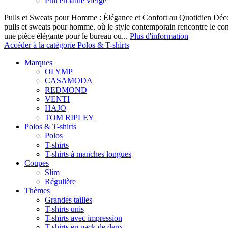
Pull en laine vierge
Pulls et Sweats pour Homme : Élégance et Confort au Quotidien Décou
pulls et sweats pour homme, où le style contemporain rencontre le co
une pièce élégante pour le bureau ou...
Plus d'information
Accéder à la catégorie Polos & T-shirts
Marques
OLYMP
CASAMODA
REDMOND
VENTI
HAJO
TOM RIPLEY
Polos & T-shirts
Polos
T-shirts
T-shirts à manches longues
Coupes
Slim
Régulière
Thèmes
Grandes tailles
T-shirts unis
T-shirts avec impression
T-shirts en pack de deux