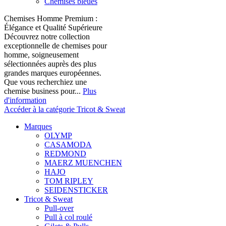
Chemises bleues
Chemises Homme Premium :
Élégance et Qualité Supérieure
Découvrez notre collection
exceptionnelle de chemises pour
homme, soigneusement
sélectionnées auprès des plus
grandes marques européennes.
Que vous recherchiez une
chemise business pour...
Plus
d'information
Accéder à la catégorie Tricot & Sweat
Marques
OLYMP
CASAMODA
REDMOND
MAERZ MUENCHEN
HAJO
TOM RIPLEY
SEIDENSTICKER
Tricot & Sweat
Pull-over
Pull à col roulé