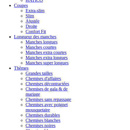
HATICO
Coupes
Extra-slim
Slim
Ajustée
Droite
Confort Fit
Longueur des manches
Manches longues
Manches courtes
Manches extra courtes
Manches extra longues
Manches super longues
Thèmes
Grandes tailles
Chemises d'affaires
Chemises décontractées
Chemises de gala & de
mariage
Chemises sans repassage
Chemises avec poignet
mousquetaire
Chemises durables
Chemises blanches
Chemises noires