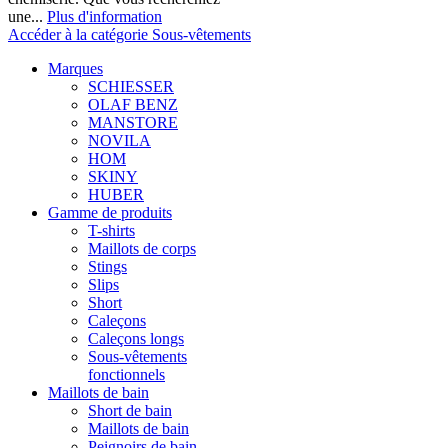
une...
Plus d'information
Accéder à la catégorie Sous-vêtements
Marques
SCHIESSER
OLAF BENZ
MANSTORE
NOVILA
HOM
SKINY
HUBER
Gamme de produits
T-shirts
Maillots de corps
Stings
Slips
Short
Caleçons
Caleçons longs
Sous-vêtements
fonctionnels
Maillots de bain
Short de bain
Maillots de bain
Peignoirs de bain