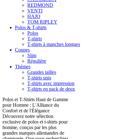
REDMOND
VENTI
HAJO
TOM RIPLEY
Polos & T-shirts
Polos
T-shirts
T-shirts à manches longues
Coupes
Slim
Régulière
Thèmes
Grandes tailles
T-shirts unis
T-shirts avec impression
T-shirts en pack de deux
Polos et T-Shirts Haut de Gamme
pour Homme : L'Alliance du
Confort et de l'Élégance
Découvrez notre sélection
exclusive de polos et t-shirts pour
homme, conçus par les plus
grandes marques allemandes de
chemiserie. Que vous recherchiez