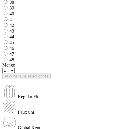
38
39
40
41
42
43
44
45
46
47
48
Menge
Aucune taille sélectionnée
Regular Fit
Faux uni
Global Kent