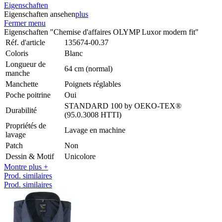
Eigenschaften
Eigenschaften ansehen
plus
Fermer menu
Eigenschaften "Chemise d'affaires OLYMP Luxor modern fit"
Réf. d'article
135674-00.37
Coloris
Blanc
Longueur de
64 cm (normal)
manche
Manchette
Poignets réglables
Poche poitrine
Oui
STANDARD 100 by OEKO-TEX®
Durabilité
(95.0.3008 HTTI)
Propriétés de
Lavage en machine
lavage
Patch
Non
Dessin & Motif
Unicolore
Montre plus +
Prod. similaires
Prod. similaires