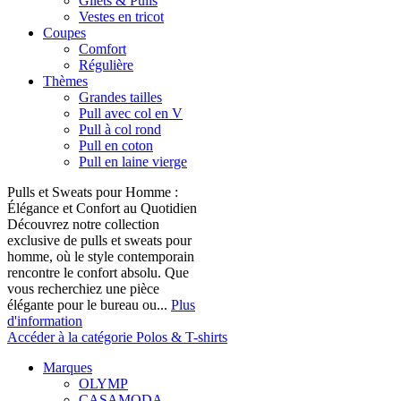
Gilets & Pulls
Vestes en tricot
Coupes
Comfort
Régulière
Thèmes
Grandes tailles
Pull avec col en V
Pull à col rond
Pull en coton
Pull en laine vierge
Pulls et Sweats pour Homme :
Élégance et Confort au Quotidien
Découvrez notre collection
exclusive de pulls et sweats pour
homme, où le style contemporain
rencontre le confort absolu. Que
vous recherchiez une pièce
élégante pour le bureau ou...
Plus
d'information
Accéder à la catégorie Polos & T-shirts
Marques
OLYMP
CASAMODA