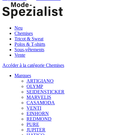
Neu
Chemises
Tricot & Sweat
Polos & T-shirts
Sous-vêtements
Vente
Accéder à la catégorie Chemises
Marques
ARTIGIANO
OLYMP
SEIDENSTICKER
MARVELIS
CASAMODA
VENTI
EINHORN
REDMOND
PURE
JUPITER