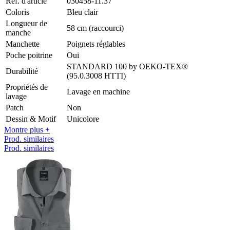
Réf. d'article
030458-11.37
Coloris
Bleu clair
Longueur de
58 cm (raccourci)
manche
Manchette
Poignets réglables
Poche poitrine
Oui
STANDARD 100 by OEKO-TEX®
Durabilité
(95.0.3008 HTTI)
Propriétés de
Lavage en machine
lavage
Patch
Non
Dessin & Motif
Unicolore
Montre plus +
Prod. similaires
Prod. similaires