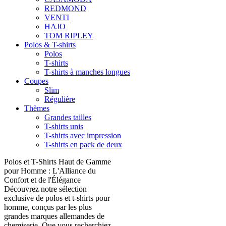
REDMOND
VENTI
HAJO
TOM RIPLEY
Polos & T-shirts
Polos
T-shirts
T-shirts à manches longues
Coupes
Slim
Régulière
Thèmes
Grandes tailles
T-shirts unis
T-shirts avec impression
T-shirts en pack de deux
Polos et T-Shirts Haut de Gamme
pour Homme : L'Alliance du
Confort et de l'Élégance
Découvrez notre sélection
exclusive de polos et t-shirts pour
homme, conçus par les plus
grandes marques allemandes de
chemiserie. Que vous recherchiez