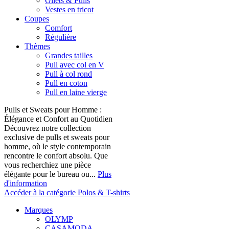
Gilets & Pulls
Vestes en tricot
Coupes
Comfort
Régulière
Thèmes
Grandes tailles
Pull avec col en V
Pull à col rond
Pull en coton
Pull en laine vierge
Pulls et Sweats pour Homme :
Élégance et Confort au Quotidien
Découvrez notre collection
exclusive de pulls et sweats pour
homme, où le style contemporain
rencontre le confort absolu. Que
vous recherchiez une pièce
élégante pour le bureau ou...
Plus
d'information
Accéder à la catégorie Polos & T-shirts
Marques
OLYMP
CASAMODA