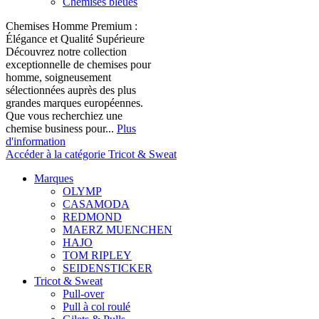
Chemises bleues
Chemises Homme Premium :
Élégance et Qualité Supérieure
Découvrez notre collection
exceptionnelle de chemises pour
homme, soigneusement
sélectionnées auprès des plus
grandes marques européennes.
Que vous recherchiez une
chemise business pour...
Plus
d'information
Accéder à la catégorie Tricot & Sweat
Marques
OLYMP
CASAMODA
REDMOND
MAERZ MUENCHEN
HAJO
TOM RIPLEY
SEIDENSTICKER
Tricot & Sweat
Pull-over
Pull à col roulé