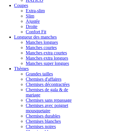
HATICO
Coupes
Extra-slim
Slim
Ajustée
Droite
Confort Fit
Longueur des manches
Manches longues
Manches courtes
Manches extra courtes
Manches extra longues
Manches super longues
Thèmes
Grandes tailles
Chemises d'affaires
Chemises décontractées
Chemises de gala & de
mariage
Chemises sans repassage
Chemises avec poignet
mousquetaire
Chemises durables
Chemises blanches
Chemises noires