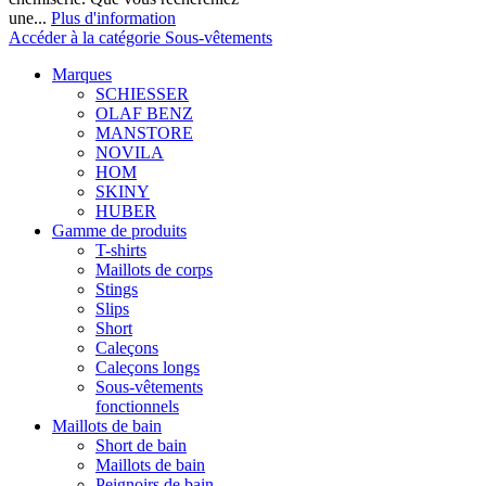
une...
Plus d'information
Accéder à la catégorie Sous-vêtements
Marques
SCHIESSER
OLAF BENZ
MANSTORE
NOVILA
HOM
SKINY
HUBER
Gamme de produits
T-shirts
Maillots de corps
Stings
Slips
Short
Caleçons
Caleçons longs
Sous-vêtements
fonctionnels
Maillots de bain
Short de bain
Maillots de bain
Peignoirs de bain