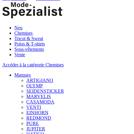
Neu
Chemises
Tricot & Sweat
Polos & T-shirts
Sous-vêtements
Vente
Accéder à la catégorie Chemises
Marques
ARTIGIANO
OLYMP
SEIDENSTICKER
MARVELIS
CASAMODA
VENTI
EINHORN
REDMOND
PURE
JUPITER