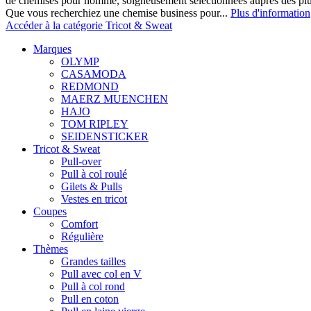
de chemises pour homme, soigneusement sélectionnées auprès des pl
Que vous recherchiez une chemise business pour...
Plus d'information
Accéder à la catégorie Tricot & Sweat
Marques
OLYMP
CASAMODA
REDMOND
MAERZ MUENCHEN
HAJO
TOM RIPLEY
SEIDENSTICKER
Tricot & Sweat
Pull-over
Pull à col roulé
Gilets & Pulls
Vestes en tricot
Coupes
Comfort
Régulière
Thèmes
Grandes tailles
Pull avec col en V
Pull à col rond
Pull en coton