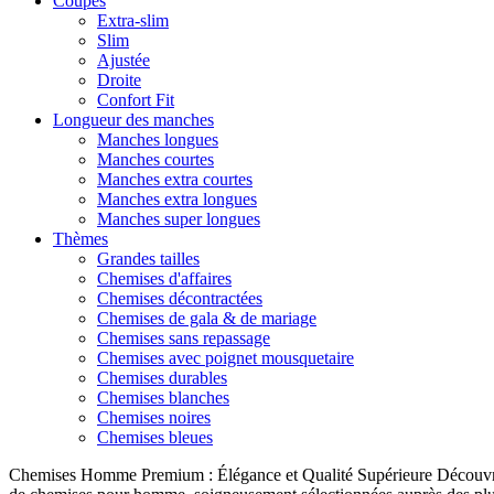
Coupes
Extra-slim
Slim
Ajustée
Droite
Confort Fit
Longueur des manches
Manches longues
Manches courtes
Manches extra courtes
Manches extra longues
Manches super longues
Thèmes
Grandes tailles
Chemises d'affaires
Chemises décontractées
Chemises de gala & de mariage
Chemises sans repassage
Chemises avec poignet mousquetaire
Chemises durables
Chemises blanches
Chemises noires
Chemises bleues
Chemises Homme Premium : Élégance et Qualité Supérieure Découvrez