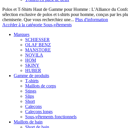
Polos et T-Shirts Haut de Gamme pour Homme : L'Alliance du Confor
sélection exclusive de polos et t-shirts pour homme, conçus par les p
chemiserie. Que vous recherchiez une...
Plus d'information
Accéder à la catégorie Sous-vêtements
Marques
SCHIESSER
OLAF BENZ
MANSTORE
NOVILA
HOM
SKINY
HUBER
Gamme de produits
T-shirts
Maillots de corps
Stings
Slips
Short
Caleçons
Caleçons longs
Sous-vêtements fonctionnels
Maillots de bain
Short de bain