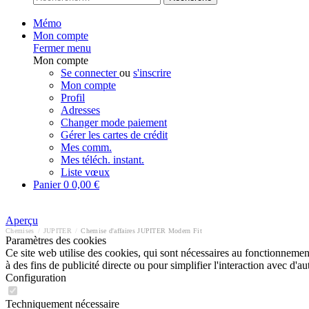
Mémo
Mon compte
Fermer menu
Mon compte
Se connecter
ou
s'inscrire
Mon compte
Profil
Adresses
Changer mode paiement
Gérer les cartes de crédit
Mes comm.
Mes téléch. instant.
Liste vœux
Panier
0
0,00 €
Aperçu
Chemises
/
JUPITER
/
Chemise d'affaires JUPITER Modern Fit
Paramètres des cookies
Ce site web utilise des cookies, qui sont nécessaires au fonctionnement 
à des fins de publicité directe ou pour simplifier l'interaction avec d'
Configuration
Techniquement nécessaire