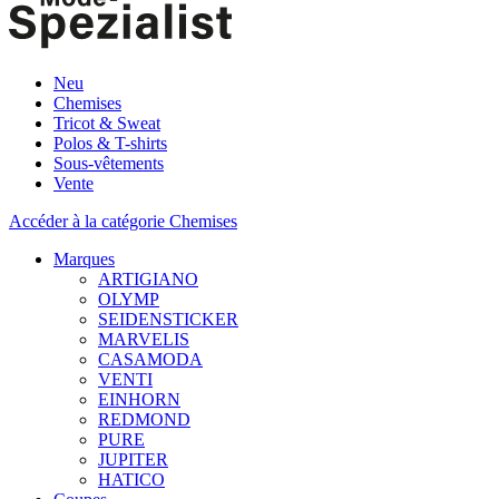
Neu
Chemises
Tricot & Sweat
Polos & T-shirts
Sous-vêtements
Vente
Accéder à la catégorie Chemises
Marques
ARTIGIANO
OLYMP
SEIDENSTICKER
MARVELIS
CASAMODA
VENTI
EINHORN
REDMOND
PURE
JUPITER
HATICO