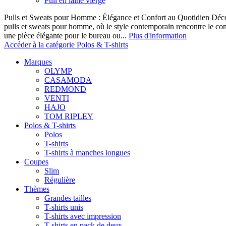
Pull en laine vierge
Pulls et Sweats pour Homme : Élégance et Confort au Quotidien Décou
pulls et sweats pour homme, où le style contemporain rencontre le co
une pièce élégante pour le bureau ou...
Plus d'information
Accéder à la catégorie Polos & T-shirts
Marques
OLYMP
CASAMODA
REDMOND
VENTI
HAJO
TOM RIPLEY
Polos & T-shirts
Polos
T-shirts
T-shirts à manches longues
Coupes
Slim
Régulière
Thèmes
Grandes tailles
T-shirts unis
T-shirts avec impression
T-shirts en pack de deux