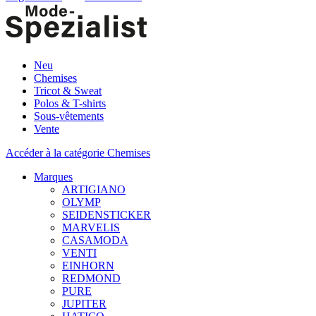
Neu
Chemises
Tricot & Sweat
Polos & T-shirts
Sous-vêtements
Vente
Accéder à la catégorie Chemises
Marques
ARTIGIANO
OLYMP
SEIDENSTICKER
MARVELIS
CASAMODA
VENTI
EINHORN
REDMOND
PURE
JUPITER