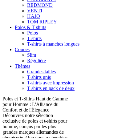
REDMOND
VENTI
HAJO
TOM RIPLEY
Polos & T-shirts
Polos
T-shirts
T-shirts à manches longues
Coupes
Slim
Régulière
Thèmes
Grandes tailles
T-shirts unis
T-shirts avec impression
T-shirts en pack de deux
Polos et T-Shirts Haut de Gamme
pour Homme : L'Alliance du
Confort et de l'Élégance
Découvrez notre sélection
exclusive de polos et t-shirts pour
homme, conçus par les plus
grandes marques allemandes de
chemiserie. Que vous recherchiez