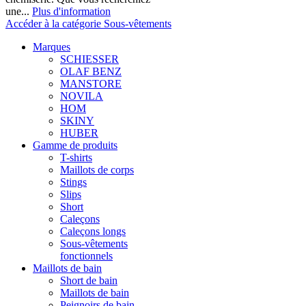
une...
Plus d'information
Accéder à la catégorie Sous-vêtements
Marques
SCHIESSER
OLAF BENZ
MANSTORE
NOVILA
HOM
SKINY
HUBER
Gamme de produits
T-shirts
Maillots de corps
Stings
Slips
Short
Caleçons
Caleçons longs
Sous-vêtements
fonctionnels
Maillots de bain
Short de bain
Maillots de bain
Peignoirs de bain