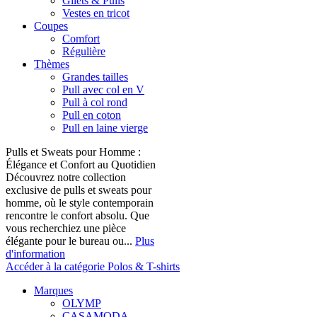
Gilets & Pulls
Vestes en tricot
Coupes
Comfort
Régulière
Thèmes
Grandes tailles
Pull avec col en V
Pull à col rond
Pull en coton
Pull en laine vierge
Pulls et Sweats pour Homme :
Élégance et Confort au Quotidien
Découvrez notre collection
exclusive de pulls et sweats pour
homme, où le style contemporain
rencontre le confort absolu. Que
vous recherchiez une pièce
élégante pour le bureau ou...
Plus
d'information
Accéder à la catégorie Polos & T-shirts
Marques
OLYMP
CASAMODA