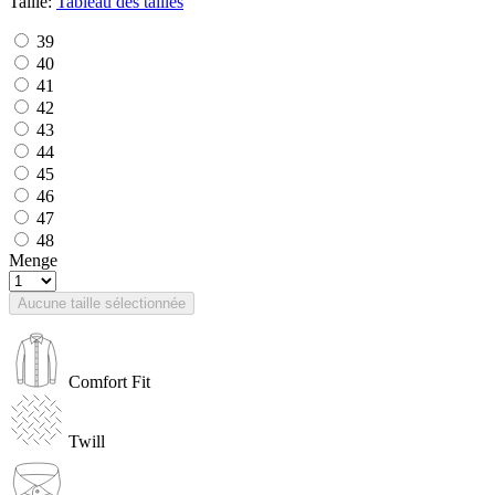
Taille:
Tableau des tailles
39
40
41
42
43
44
45
46
47
48
Menge
Aucune taille sélectionnée
Comfort Fit
Twill