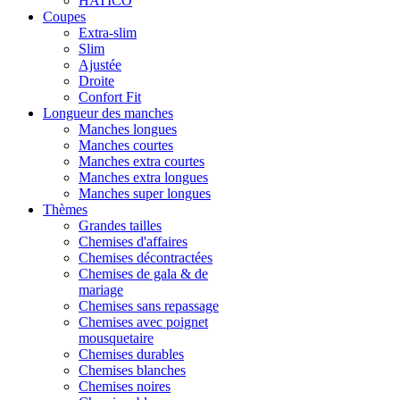
HATICO
Coupes
Extra-slim
Slim
Ajustée
Droite
Confort Fit
Longueur des manches
Manches longues
Manches courtes
Manches extra courtes
Manches extra longues
Manches super longues
Thèmes
Grandes tailles
Chemises d'affaires
Chemises décontractées
Chemises de gala & de
mariage
Chemises sans repassage
Chemises avec poignet
mousquetaire
Chemises durables
Chemises blanches
Chemises noires