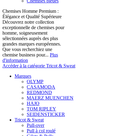
Chemises bleues
Chemises Homme Premium :
Élégance et Qualité Supérieure
Découvrez notre collection
exceptionnelle de chemises pour
homme, soigneusement
sélectionnées auprès des plus
grandes marques européennes.
Que vous recherchiez une
chemise business pour...
Plus
d'information
Accéder à la catégorie Tricot & Sweat
Marques
OLYMP
CASAMODA
REDMOND
MAERZ MUENCHEN
HAJO
TOM RIPLEY
SEIDENSTICKER
Tricot & Sweat
Pull-over
Pull à col roulé