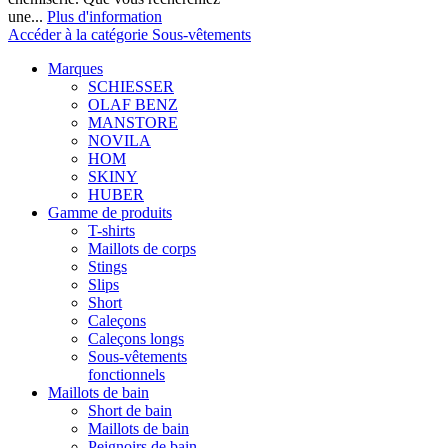
une...
Plus d'information
Accéder à la catégorie Sous-vêtements
Marques
SCHIESSER
OLAF BENZ
MANSTORE
NOVILA
HOM
SKINY
HUBER
Gamme de produits
T-shirts
Maillots de corps
Stings
Slips
Short
Caleçons
Caleçons longs
Sous-vêtements
fonctionnels
Maillots de bain
Short de bain
Maillots de bain
Peignoirs de bain