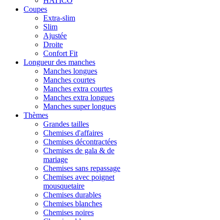
HATICO
Coupes
Extra-slim
Slim
Ajustée
Droite
Confort Fit
Longueur des manches
Manches longues
Manches courtes
Manches extra courtes
Manches extra longues
Manches super longues
Thèmes
Grandes tailles
Chemises d'affaires
Chemises décontractées
Chemises de gala & de
mariage
Chemises sans repassage
Chemises avec poignet
mousquetaire
Chemises durables
Chemises blanches
Chemises noires