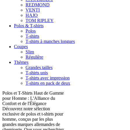
REDMOND
VENTI
HAJO
TOM RIPLEY
Polos & T-shirts
Polos
T-shirts
T-shirts à manches longues
Coupes
Slim
Régulière
Thèmes
Grandes tailles
T-shirts unis
T-shirts avec impression
T-shirts en pack de deux
Polos et T-Shirts Haut de Gamme
pour Homme : L'Alliance du
Confort et de l'Élégance
Découvrez notre sélection
exclusive de polos et t-shirts pour
homme, conçus par les plus
grandes marques allemandes de
chemiserie. Que vous recherchiez