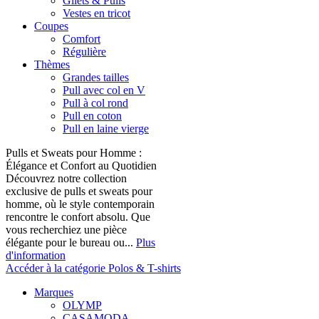
Gilets & Pulls
Vestes en tricot
Coupes
Comfort
Régulière
Thèmes
Grandes tailles
Pull avec col en V
Pull à col rond
Pull en coton
Pull en laine vierge
Pulls et Sweats pour Homme :
Élégance et Confort au Quotidien
Découvrez notre collection
exclusive de pulls et sweats pour
homme, où le style contemporain
rencontre le confort absolu. Que
vous recherchiez une pièce
élégante pour le bureau ou...
Plus
d'information
Accéder à la catégorie Polos & T-shirts
Marques
OLYMP
CASAMODA