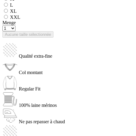
L
XL
XXL
Menge
Aucune taille sélectionnée
Qualité extra-fine
Col montant
Regular Fit
100% laine mérinos
Ne pas repasser à chaud