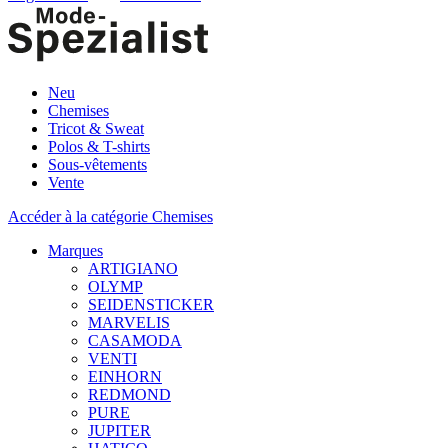
Neu
Chemises
Tricot & Sweat
Polos & T-shirts
Sous-vêtements
Vente
Accéder à la catégorie Chemises
Marques
ARTIGIANO
OLYMP
SEIDENSTICKER
MARVELIS
CASAMODA
VENTI
EINHORN
REDMOND
PURE
JUPITER