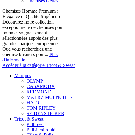
Chemises bleues
Chemises Homme Premium :
Élégance et Qualité Supérieure
Découvrez notre collection
exceptionnelle de chemises pour
homme, soigneusement
sélectionnées auprès des plus
grandes marques européennes.
Que vous recherchiez une
chemise business pour...
Plus
d'information
Accéder à la catégorie Tricot & Sweat
Marques
OLYMP
CASAMODA
REDMOND
MAERZ MUENCHEN
HAJO
TOM RIPLEY
SEIDENSTICKER
Tricot & Sweat
Pull-over
Pull à col roulé