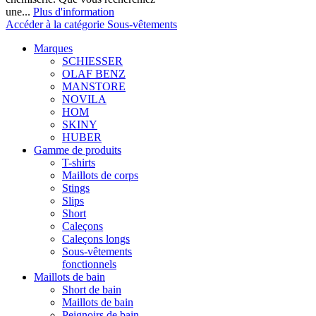
une...
Plus d'information
Accéder à la catégorie Sous-vêtements
Marques
SCHIESSER
OLAF BENZ
MANSTORE
NOVILA
HOM
SKINY
HUBER
Gamme de produits
T-shirts
Maillots de corps
Stings
Slips
Short
Caleçons
Caleçons longs
Sous-vêtements
fonctionnels
Maillots de bain
Short de bain
Maillots de bain
Peignoirs de bain