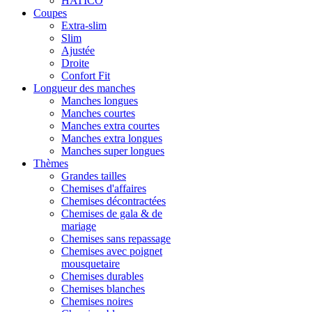
HATICO
Coupes
Extra-slim
Slim
Ajustée
Droite
Confort Fit
Longueur des manches
Manches longues
Manches courtes
Manches extra courtes
Manches extra longues
Manches super longues
Thèmes
Grandes tailles
Chemises d'affaires
Chemises décontractées
Chemises de gala & de
mariage
Chemises sans repassage
Chemises avec poignet
mousquetaire
Chemises durables
Chemises blanches
Chemises noires