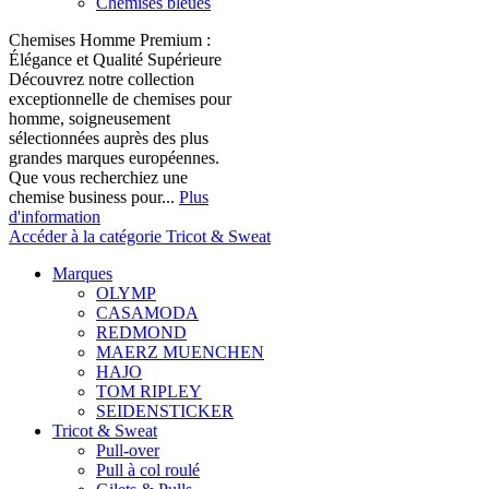
Chemises bleues
Chemises Homme Premium :
Élégance et Qualité Supérieure
Découvrez notre collection
exceptionnelle de chemises pour
homme, soigneusement
sélectionnées auprès des plus
grandes marques européennes.
Que vous recherchiez une
chemise business pour...
Plus
d'information
Accéder à la catégorie Tricot & Sweat
Marques
OLYMP
CASAMODA
REDMOND
MAERZ MUENCHEN
HAJO
TOM RIPLEY
SEIDENSTICKER
Tricot & Sweat
Pull-over
Pull à col roulé