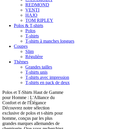
REDMOND
VENTI
HAJO
TOM RIPLEY
Polos & T-shirts
Polos
T-shirts
T-shirts à manches longues
Coupes
Slim
Régulière
Thèmes
Grandes tailles
T-shirts unis
T-shirts avec impression
T-shirts en pack de deux
Polos et T-Shirts Haut de Gamme
pour Homme : L'Alliance du
Confort et de l'Élégance
Découvrez notre sélection
exclusive de polos et t-shirts pour
homme, conçus par les plus
grandes marques allemandes de
chemiserie. Que vous recherchiez