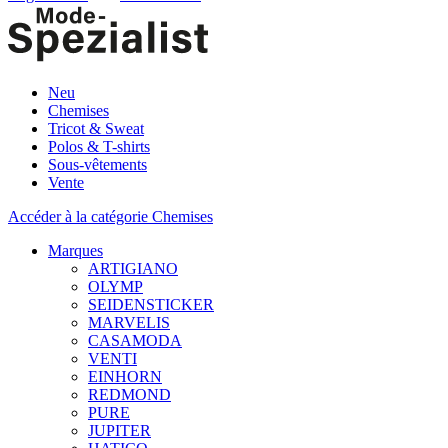
Neu
Chemises
Tricot & Sweat
Polos & T-shirts
Sous-vêtements
Vente
Accéder à la catégorie Chemises
Marques
ARTIGIANO
OLYMP
SEIDENSTICKER
MARVELIS
CASAMODA
VENTI
EINHORN
REDMOND
PURE
JUPITER