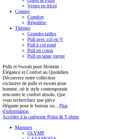
Gilets & Pulls
Vestes en tricot
Coupes
Comfort
Régulière
Thèmes
Grandes tailles
Pull avec col en V
Pull à col rond
Pull en coton
Pull en laine vierge
Pulls et Sweats pour Homme :
Élégance et Confort au Quotidien
Découvrez notre collection
exclusive de pulls et sweats pour
homme, où le style contemporain
rencontre le confort absolu. Que
vous recherchiez une pièce
élégante pour le bureau ou...
Plus
d'information
Accéder à la catégorie Polos & T-shirts
Marques
OLYMP
CASAMODA