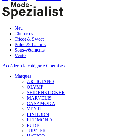
Neu
Chemises
Tricot & Sweat
Polos & T-shirts
Sous-vêtements
Vente
Accéder à la catégorie Chemises
Marques
ARTIGIANO
OLYMP
SEIDENSTICKER
MARVELIS
CASAMODA
VENTI
EINHORN
REDMOND
PURE
JUPITER