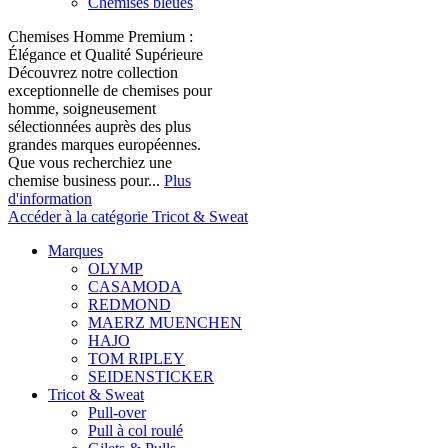
Chemises bleues
Chemises Homme Premium :
Élégance et Qualité Supérieure
Découvrez notre collection
exceptionnelle de chemises pour
homme, soigneusement
sélectionnées auprès des plus
grandes marques européennes.
Que vous recherchiez une
chemise business pour...
Plus
d'information
Accéder à la catégorie Tricot & Sweat
Marques
OLYMP
CASAMODA
REDMOND
MAERZ MUENCHEN
HAJO
TOM RIPLEY
SEIDENSTICKER
Tricot & Sweat
Pull-over
Pull à col roulé