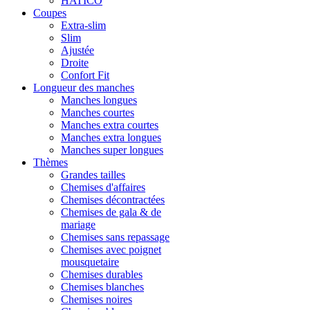
HATICO
Coupes
Extra-slim
Slim
Ajustée
Droite
Confort Fit
Longueur des manches
Manches longues
Manches courtes
Manches extra courtes
Manches extra longues
Manches super longues
Thèmes
Grandes tailles
Chemises d'affaires
Chemises décontractées
Chemises de gala & de
mariage
Chemises sans repassage
Chemises avec poignet
mousquetaire
Chemises durables
Chemises blanches
Chemises noires