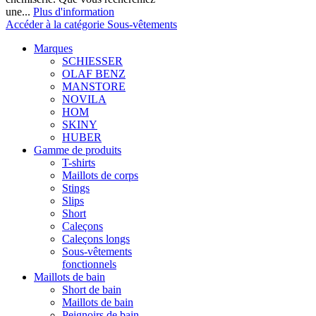
une...
Plus d'information
Accéder à la catégorie Sous-vêtements
Marques
SCHIESSER
OLAF BENZ
MANSTORE
NOVILA
HOM
SKINY
HUBER
Gamme de produits
T-shirts
Maillots de corps
Stings
Slips
Short
Caleçons
Caleçons longs
Sous-vêtements
fonctionnels
Maillots de bain
Short de bain
Maillots de bain
Peignoirs de bain