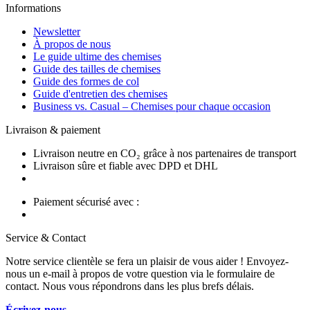
Informations
Newsletter
À propos de nous
Le guide ultime des chemises
Guide des tailles de chemises
Guide des formes de col
Guide d'entretien des chemises
Business vs. Casual – Chemises pour chaque occasion
Livraison & paiement
Livraison neutre en CO₂ grâce à nos partenaires de transport
Livraison sûre et fiable avec DPD et DHL
Paiement sécurisé avec :
Service & Contact
Notre service clientèle se fera un plaisir de vous aider ! Envoyez-
nous un e-mail à propos de votre question via le formulaire de
contact. Nous vous répondrons dans les plus brefs délais.
Écrivez-nous