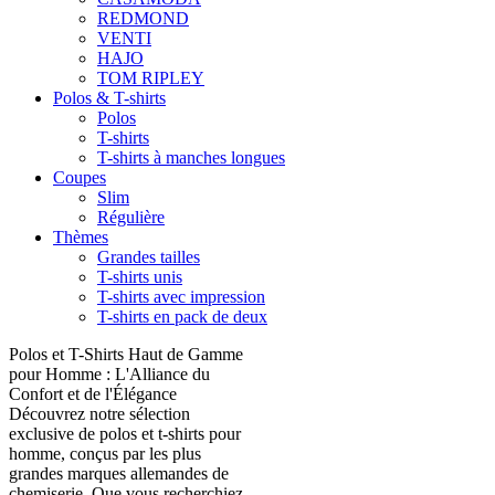
REDMOND
VENTI
HAJO
TOM RIPLEY
Polos & T-shirts
Polos
T-shirts
T-shirts à manches longues
Coupes
Slim
Régulière
Thèmes
Grandes tailles
T-shirts unis
T-shirts avec impression
T-shirts en pack de deux
Polos et T-Shirts Haut de Gamme
pour Homme : L'Alliance du
Confort et de l'Élégance
Découvrez notre sélection
exclusive de polos et t-shirts pour
homme, conçus par les plus
grandes marques allemandes de
chemiserie. Que vous recherchiez