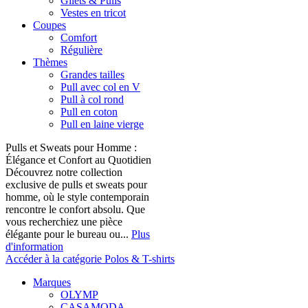
Gilets & Pulls
Vestes en tricot
Coupes
Comfort
Régulière
Thèmes
Grandes tailles
Pull avec col en V
Pull à col rond
Pull en coton
Pull en laine vierge
Pulls et Sweats pour Homme :
Élégance et Confort au Quotidien
Découvrez notre collection
exclusive de pulls et sweats pour
homme, où le style contemporain
rencontre le confort absolu. Que
vous recherchiez une pièce
élégante pour le bureau ou...
Plus
d'information
Accéder à la catégorie Polos & T-shirts
Marques
OLYMP
CASAMODA