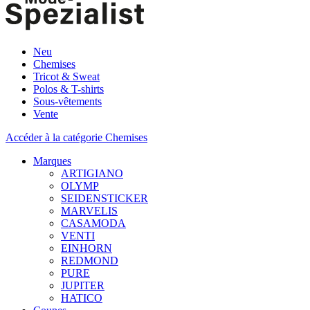
Neu
Chemises
Tricot & Sweat
Polos & T-shirts
Sous-vêtements
Vente
Accéder à la catégorie Chemises
Marques
ARTIGIANO
OLYMP
SEIDENSTICKER
MARVELIS
CASAMODA
VENTI
EINHORN
REDMOND
PURE
JUPITER
HATICO