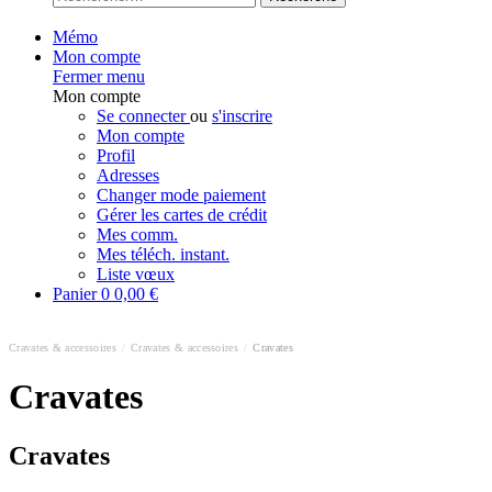
Mémo
Mon compte
Fermer menu
Mon compte
Se connecter
ou
s'inscrire
Mon compte
Profil
Adresses
Changer mode paiement
Gérer les cartes de crédit
Mes comm.
Mes téléch. instant.
Liste vœux
Panier
0
0,00 €
Cravates & accessoires
/
Cravates & accessoires
/
Cravates
Cravates
Cravates