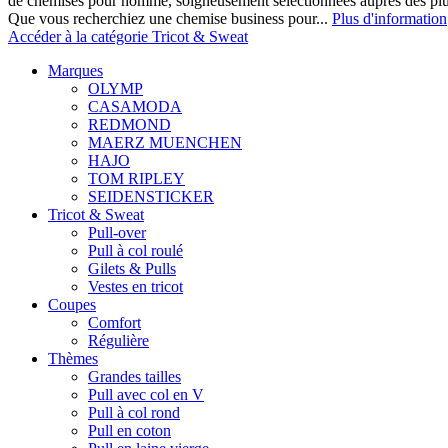
de chemises pour homme, soigneusement sélectionnées auprès des pl
Que vous recherchiez une chemise business pour...
Plus d'information
Accéder à la catégorie Tricot & Sweat
Marques
OLYMP
CASAMODA
REDMOND
MAERZ MUENCHEN
HAJO
TOM RIPLEY
SEIDENSTICKER
Tricot & Sweat
Pull-over
Pull à col roulé
Gilets & Pulls
Vestes en tricot
Coupes
Comfort
Régulière
Thèmes
Grandes tailles
Pull avec col en V
Pull à col rond
Pull en coton