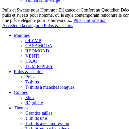
Pull en laine vierge
Pulls et Sweats pour Homme : Élégance et Confort au Quotidien Décou
pulls et sweats pour homme, où le style contemporain rencontre le co
une pièce élégante pour le bureau ou...
Plus d'information
Accéder à la catégorie Polos & T-shirts
Marques
OLYMP
CASAMODA
REDMOND
VENTI
HAJO
TOM RIPLEY
Polos & T-shirts
Polos
T-shirts
T-shirts à manches longues
Coupes
Slim
Régulière
Thèmes
Grandes tailles
T-shirts unis
T-shirts avec impression
T-shirts en pack de deux