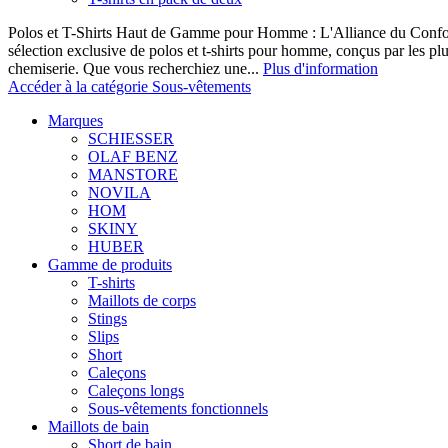
Polos et T-Shirts Haut de Gamme pour Homme : L'Alliance du Confor
sélection exclusive de polos et t-shirts pour homme, conçus par les p
chemiserie. Que vous recherchiez une...
Plus d'information
Accéder à la catégorie Sous-vêtements
Marques
SCHIESSER
OLAF BENZ
MANSTORE
NOVILA
HOM
SKINY
HUBER
Gamme de produits
T-shirts
Maillots de corps
Stings
Slips
Short
Caleçons
Caleçons longs
Sous-vêtements fonctionnels
Maillots de bain
Short de bain