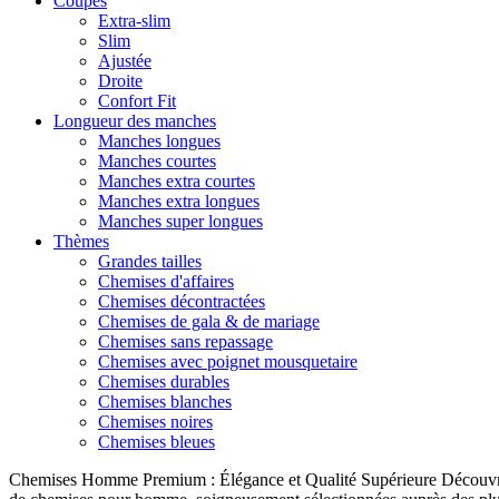
Coupes
Extra-slim
Slim
Ajustée
Droite
Confort Fit
Longueur des manches
Manches longues
Manches courtes
Manches extra courtes
Manches extra longues
Manches super longues
Thèmes
Grandes tailles
Chemises d'affaires
Chemises décontractées
Chemises de gala & de mariage
Chemises sans repassage
Chemises avec poignet mousquetaire
Chemises durables
Chemises blanches
Chemises noires
Chemises bleues
Chemises Homme Premium : Élégance et Qualité Supérieure Découvrez