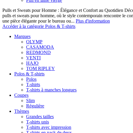
Pull en laine vierge
Pulls et Sweats pour Homme : Élégance et Confort au Quotidien Décou
pulls et sweats pour homme, où le style contemporain rencontre le co
une pièce élégante pour le bureau ou...
Plus d'information
Accéder à la catégorie Polos & T-shirts
Marques
OLYMP
CASAMODA
REDMOND
VENTI
HAJO
TOM RIPLEY
Polos & T-shirts
Polos
T-shirts
T-shirts à manches longues
Coupes
Slim
Régulière
Thèmes
Grandes tailles
T-shirts unis
T-shirts avec impression
T-shirts en pack de deux