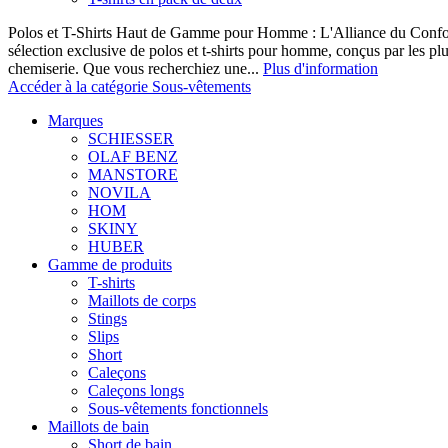
Polos et T-Shirts Haut de Gamme pour Homme : L'Alliance du Confor
sélection exclusive de polos et t-shirts pour homme, conçus par les p
chemiserie. Que vous recherchiez une...
Plus d'information
Accéder à la catégorie Sous-vêtements
Marques
SCHIESSER
OLAF BENZ
MANSTORE
NOVILA
HOM
SKINY
HUBER
Gamme de produits
T-shirts
Maillots de corps
Stings
Slips
Short
Caleçons
Caleçons longs
Sous-vêtements fonctionnels
Maillots de bain
Short de bain