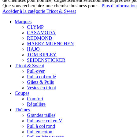
de chemises pour homme, soigneusement sélectionnées auprès des pl
Que vous recherchiez une chemise business pour...
Plus d'information
Accéder à la catégorie Tricot & Sweat
Marques
OLYMP
CASAMODA
REDMOND
MAERZ MUENCHEN
HAJO
TOM RIPLEY
SEIDENSTICKER
Tricot & Sweat
Pull-over
Pull à col roulé
Gilets & Pulls
Vestes en tricot
Coupes
Comfort
Régulière
Thèmes
Grandes tailles
Pull avec col en V
Pull à col rond
Pull en coton