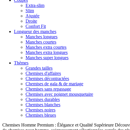
Coupes
Extra-slim
Slim
Ajustée
Droite
Confort Fit
Longueur des manches
Manches longues
Manches courtes
Manches extra courtes
Manches extra longues
Manches super longues
Thèmes
Grandes tailles
Chemises d'affaires
Chemises décontractées
Chemises de gala & de mariage
Chemises sans repassage
Chemises avec poignet mousquetaire
Chemises durables
Chemises blanches
Chemises noires
Chemises bleues
Chemises Homme Premium : Élégance et Qualité Supérieure Découvrez